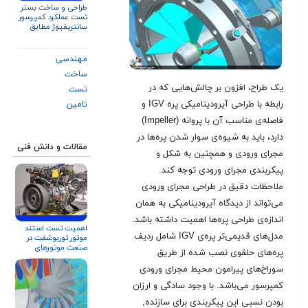
طراحی و ساخت بستر
تست عملکرد کمپرسور
سانتریفیوژ مطابق
استاندارد ASME PTC
۱۰
مهندسی
ساخت
یک طراح، افزون بر چالش‌هایی که در
تست
رابطه با طراحی آیرودینامیکی پره IGV و
تامین
فاصله‌ی مناسب آن با پروانه (Impeller)
دارد، باید به شیوه‌ی سوار شدن پره‌ها در
مقالات و دانش فنی
مجرای ورودی و همچنین به شکل و
پیکربندی مجرای ورودی توجه کند.
ملاحظات دقیق در طراحی مجرای ورودی
می‌تواند از دیدگاه آیرودینامیکی به همان
اندازه‌ی طراحی پره‌ها اهمیت داشته باشد.
اهمیت تست استند
مدل‌های قدیمی‌تر پره‌ی IGV شامل ردیف
موتور توربوشفت در
صنعت موتورهای
پره‌های حلقوی نصب شده از طریق
هوایی
سوراخ‌های پیرامون محیط مجرای ورودی
کمپرسور می‌باشد
.
با وجود سادگی و ارزان
بودن نسبی این پیکربندی برای سازنده,