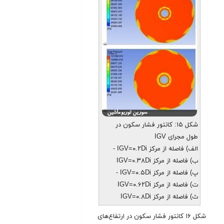
شکل ۱۵: کانتور فشار سکون در
طول مجرای IGV
الف) فاصله از مرکز IGV=۰.۲Di -
ب) فاصله از مرکز IGV=۰.۳۸Di
پ) فاصله از مرکز IGV=۰.۵Di -
ت) فاصله از مرکز IGV=۰.۶۲Di
ث) فاصله از مرکز IGV=۰.۸Di
شکل ۱۶ کانتور فشار سکون در ارتفاع‌های