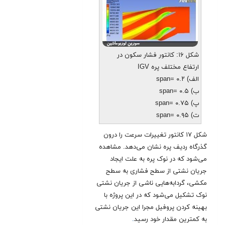
شکل ۱۶: کانتور فشار سکون در
ارتفاع مختلف پره IGV
الف) span= ۰.۲
ب) span= ۰.۵
پ) span= ۰.۷۵
ت) span= ۰.۹۵
شکل ۱۷ کانتور تغییرات سرعت را درون
گذرگاه ردیف پره نشان می‌دهد. مشاهده
می‌شود که در نوک پره به علت ایجاد
جریان نشتی از سطح فشاری به سطح
مکشی، گردابه‌هایی ناشی از جریان نشتی
نوک تشکیل می‌شود که در این پروژه با
بهینه کردن پروفیل مجرا این جریان نشتی
به کمترین مقدار خود رسید
.