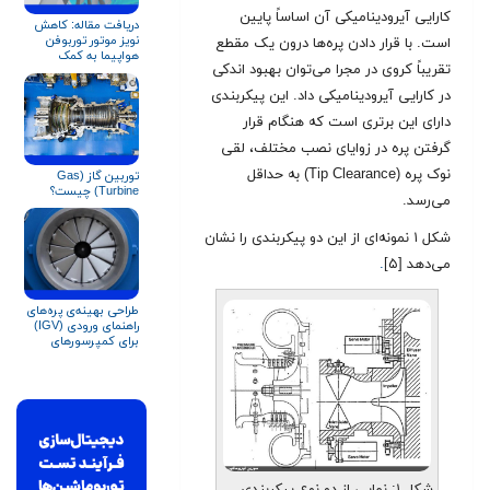
کارایی آیرودینامیکی آن اساساً پایین
دریافت مقاله: کاهش
نویز موتور توربوفن
است. با قرار دادن پره‌ها درون یک مقطع
هواپیما به کمک
تقریباً کروی در مجرا می‌توان بهبود اندکی
شبیه‌سازی‌ها
در کارایی آیرودینامیکی داد. این پیکربندی
دارای این برتری است که هنگام قرار
گرفتن پره در زوایای نصب مختلف، لقی
نوک پره (Tip Clearance) به حداقل
توربین گاز (Gas
Turbine) چیست؟
می‌رسد.
شکل ۱ نمونه‌ای از این دو پیکربندی را نشان
می‌دهد [۵]
.
طراحی بهینه‌‌ی پره‌های
راهنمای ورودی (IGV)
برای کمپرسورهای
سانتریفیوژ
شکل ۱: نمایی از دو نوع پیکربندی