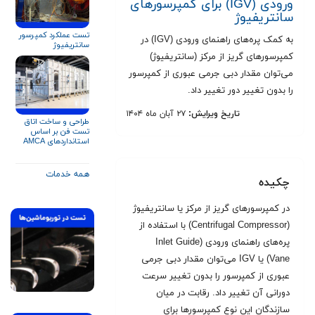
ورودی (IGV) برای کمپرسورهای
سانتریفیوژ
تست عملکرد کمپرسور
به کمک پره‌های راهنمای ورودی (IGV) در
سانتریفیوژ
کمپرسورهای گریز از مرکز (سانتریفیوژ)
می‌توان مقدار دبی جرمی عبوری از کمپرسور
را بدون تغییر دور تغییر داد.
تاریخ ویرایش:
۲۷ آبان ماه ۱۴۰۴
طراحی و ساخت اتاق
تست فن بر اساس
استانداردهای AMCA
۲۱۰ و ISO ۵۸۰۱
همه خدمات
چکیده
در کمپرسورهای گریز از مرکز یا سانتریفیوژ
(Centrifugal Compressor) با استفاده از
پره‌های راهنمای ورودی (Inlet Guide
Vane) یا IGV می‌توان مقدار دبی جرمی
عبوری از کمپرسور را بدون تغییر سرعت
دورانی آن تغییر داد. رقابت در میان
سازندگان این نوع کمپرسورها برای