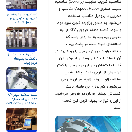
مناسب، ضریب صلبیت (Solidity) مناسب،
نسبت منظری (Aspect Ratio) مناسب و
تست پره‌ها و تیغه‌های
مجرایی با پروفیل مناسب استفاده
کمپرسور و توربین در
تست سل کسکید
می‌شود. به منظور برآورده کردن مورد دوم
و سوم، فاصله دهانه خروجی IGV از لبه
انتهایی پره باید به اندازه‌ای باشد که
دنباله‌های ایجاد شده در پشت پره و
اختلاف زاویه جریان خروجی با زاویه پره، در
پایش وضعیت و آنالیز
آن فاصله به حداقل برسد. زیاد بودن این
ارتعاشات پمپ‌های
کرایوژنیک
فاصله، اغتشاش جریان در خروجی را کمتر
کرده ولی از طرفی باعث بیشتر شدن
اختلاف زاویه پره با زاویه جریان خروجی
می‌شود و کم بودن این فاصله باعث
اغتشاش بیشتر جریان در خروجی می‌شود.
تست عملکرد بلوئر API
۶۷۳ طبق استاندارد
از این‌رو نیاز به بهینه کردن این فاصله
ISO ۵۸۰۱ و AMCA ۲۱۰
است
.