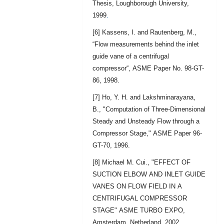
Thesis, Loughborough University,
1999
.
[6] Kassens, I. and Rautenberg, M.,
“Flow measurements behind the inlet
guide vane of a centrifugal
compressor“, ASME Paper No. 98-GT-
86, 1998.
[7] Ho, Y. H. and Lakshminarayana,
B., "Computation of Three-Dimensional
Steady and Unsteady Flow through a
Compressor Stage," ASME Paper 96-
GT-70, 1996.
[8] Michael M. Cui., "EFFECT OF
SUCTION ELBOW AND INLET GUIDE
VANES ON FLOW FIELD IN A
CENTRIFUGAL COMPRESSOR
STAGE" ASME TURBO EXPO,
Amsterdam, Netherland, 2002.