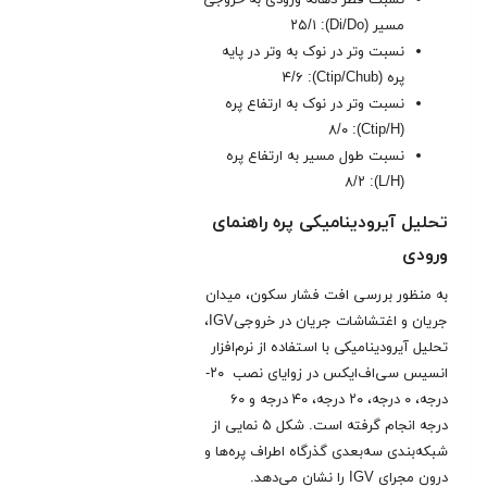
مسیر (Di/Do): ۲۵/۱
نسبت وتر در نوک به وتر در پایه
پره (Ctip/Chub): ۴/۶
نسبت وتر در نوک به ارتفاع پره
(Ctip/H): ۸/۰
نسبت طول مسیر به ارتفاع پره
(L/H): ۸/۲
تحلیل آیرودینامیکی پره راهنمای
ورودی
به منظور بررسی افت فشار سکون، میدان
جریان و اغتشاشات جریان در خروجیIGV،
تحلیل آیرودینامیکی با استفاده از نرم‌افزار
انسیس سی‌اف‌ایکس در زوایای نصب ۲۰-
درجه، ۰ درجه، ۲۰ درجه، ۴۰ درجه و ۶۰
درجه انجام گرفته است. شکل ۵ نمایی از
شبکه‌بندی سه‌بعدی گذرگاه اطراف پره‌ها و
درون مجرای IGV را نشان می‌دهد.