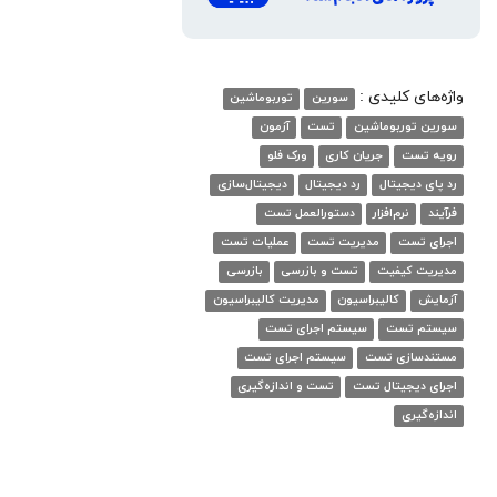
واژه‌های کلیدی :
سورین
توربوماشین
سورین توربوماشین
تست
آزمون
رویه تست
جریان کاری
ورک فلو
رد پای دیجیتال
رد دیجیتال
دیجیتال‌سازی
فرآیند
نرم‌افزار
دستورالعمل تست
اجرای تست
مدیریت تست
عملیات تست
مدیریت کیفیت
تست و بازرسی
بازرسی
آزمایش
کالیبراسیون
مدیریت کالیبراسیون
سیستم تست
سیستم اجرای تست
مستندسازی تست
سیستم اجرای تست
اجرای دیجیتال تست
تست و اندازه‌گیری
اندازه‌گیری