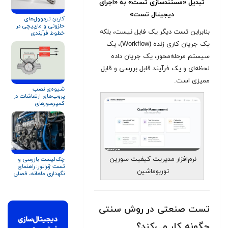
تبدیل «مستندسازی تست» به «اجرای
دیجیتال تست»
کاربرد ترموول‌های
حلزونی و مارپیچی در
بنابراین تست دیگر یک فایل نیست، بلکه
خطوط فرآیندی
کمپرسورها و تجهیزات
یک جریان کاری زنده (Workflow)، یک
دوار
سیستم مرحله‌محور، یک جریان داده
لحظه‌ای و یک فرآیند قابل بررسی و قابل
ممیزی است.
شیوه‌ی نصب
پروب‌های ارتعاشات در
کمپرسورهای
سانتریفیوژ
نرم‌افزار مدیریت کیفیت سورین
چک‌لیست بازرسی و
تست ژنراتور: راهنمای
توربوماشین
نگهداری ماهانه، فصلی
و سالانه
تست صنعتی در روش سنتی
چگونه کار می‌کند؟