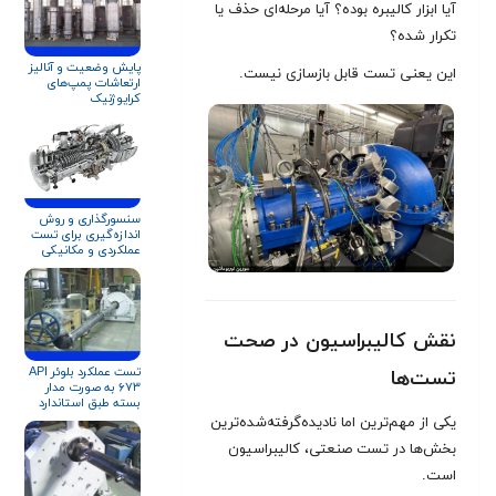
آیا ابزار کالیبره بوده؟ آیا مرحله‌ای حذف یا
تکرار شده؟
پایش وضعیت و آنالیز
این یعنی تست قابل بازسازی نیست.
ارتعاشات پمپ‌های
کرایوژنیک
سنسورگذاری و روش
اندازه‌گیری برای تست‌
عملکردی و مکانیکی
توربین گاز زیمنس
SGT-۶۰۰
نقش کالیبراسیون در صحت
تست عملکرد بلوئر API
تست‌ها
۶۷۳ به صورت مدار
بسته طبق استاندارد
ISO ۵۸۰۱ و AMCA ۲۱۰
یکی از مهم‌ترین اما نادیده‌گرفته‌شده‌ترین
بخش‌ها در تست صنعتی، کالیبراسیون
است.