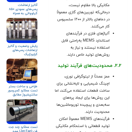
مکانیکی بالا مقاوم نیست،
آنالیز ارتعاشات
پمپ‌های عمودی ۸۵۰
درحالی‌که توربین‌های گازی معمولاً
کیلوواتی به همراه
تحلیل ارتعاشات سازه
در دماهای بالاتر از ۱۲۰۰ سلسیوس
تست استند
کار می‌کنند.
آلیاژهای فلزی در فرآیندهای
استاندارد MEMS به‌راحتی قابل
پایش وضعیت و آنالیز
استفاده نیستند و نیاز به
ارتعاشات پمپ‌های
کرایوژنیک
روش‌های تولید خاص دارند.
۲.۲. محدودیت‌های فرآیند تولید
ممز عمدتاً از لیتوگرافی نوری،
اچینگ شیمیایی و لایه‌نشانی برای
طراحی و ساخت بستر
تست عملکرد کمپرسور
ساخت قطعات استفاده می‌کند، اما
سانتریفیوژ مطابق
این روش‌ها برای ایجاد پره‌های
استاندارد ASME PTC
۱۰
سه‌بعدی و پیچیده توربوماشین‌ها
محدودیت دارند.
فرآیندهای MEMS معمولاً امکان
تولید قطعاتی با استحکام مکانیکی
تست عملکرد چند جت
فن (Jet Fan) مورد