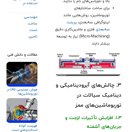
بالا و تلورانس‌های کم را ندارند.
استفاده در
ایستگاه‌های
برای ساخت ساختارهای
آتش‌نشانی
توربوماشین، روش‌هایی مانند
مهندسی
لیتوگرافی سه‌بعدی،
پرینت
ساخت
سه‌بعدی
فلزی و ماشین‌کاری دقیق
تست
(Micro-Machining) نیاز به توسعه
تامین
بیشتر دارند
.
مقالات و دانش فنی
۳. چالش‌های آیرودینامیکی و
هوش مصنوعی (AI) در
توربوماشین‌ها
دینامیک سیالات در
توربوماشین‌های ممز
۱.۳. افزایش تأثیرات لزجت و
فهرست کوتاه
جریان‌های آشفته
استانداردهای تست