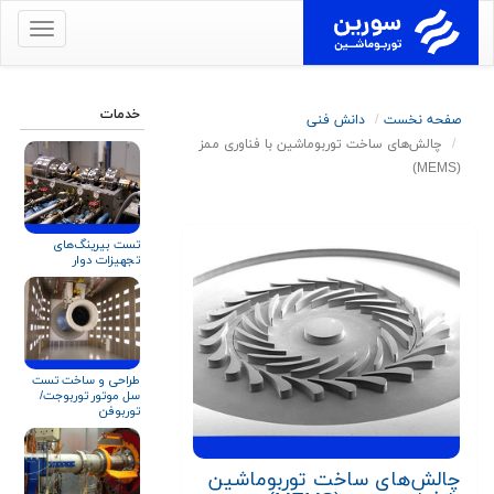
برای
نمایش
منو
کلیک
خدمات
صفحه نخست
دانش فنی
کنید
چالش‌های ساخت توربوماشین با فناوری ممز
(MEMS)
تست بیرینگ‌های
تجهیزات دوار
طراحی و ساخت تست
سل موتور توربوجت/
توربوفن
چالش‌های ساخت توربوماشین