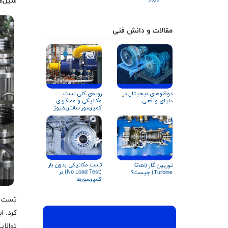
سیل‌ه
مقالات و دانش فنی
دوقلوهای دیجیتال در
رویه‌ی کلی تست
دنیای واقعی
مکانیکی و عملکردی
کمپرسور سانتریفیوژ
تست مکانیکی بدون بار
توربین گاز (Gas
(No Load Test) در
Turbine) چیست؟
کمپرسورها
تست آ
کرد. ا
توانای