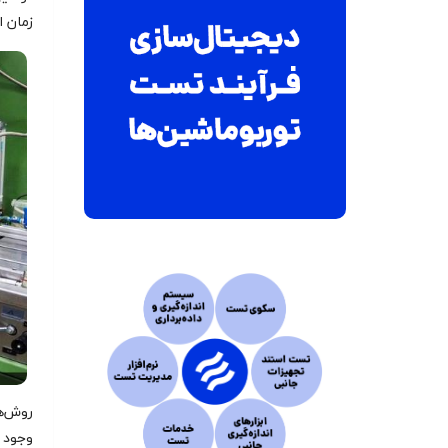
زمان 
روش‌ه
وجود د