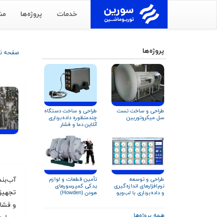
خدمات
پروژه‌ها
مش
پروژه‌ها
صفحه 
طراحی و ساخت تست
طراحی و ساخت دستگاه
سل میکروتوربین
چندمنظوره داده‌برداری
آنلاین دما و فشار
تأمین قطعات و لوازم
طراحی و توسعه
یدکی کمپرسورهای
نرم‌افزارهای اندازه‌گیری
تجهیزا
هودن (Howden)
و داده‌برداری با لب‌ویو
(LabVIEW)
و فشار
همه پروژه‌ها