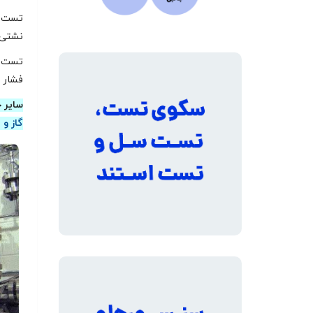
تست ه
نشتی 
تست پن
فشار ا
سایر 
گاز و