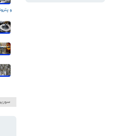
و پترو
سورین