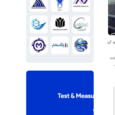
د آن
لات