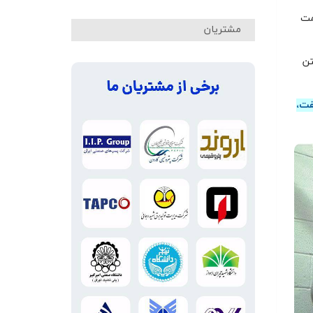
مت
مشتریان
تن
فت،