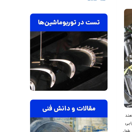
هند
ابی
 طول