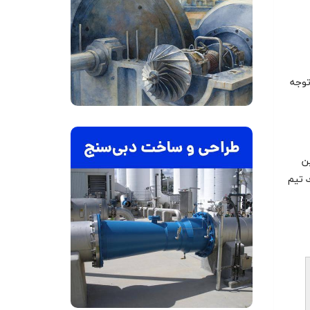
توجه
ين
ك تیم