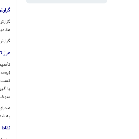
گزار
گزارش 
مقادیر
گزارش 
مرز 
تأسیس
یا گیر
سوخت)
مجرای
به شم
نقاط ا