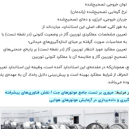
توان خروجی تصحیح‌شده
نرخ گرمایی تصحیح‌شده (راندمان)
جریان خروجی، انرژی، و دمای تصحیح‌شده
به طور کلی، اهداف اصلی این استاندارد، عبارت‌اند از:
تعيين مشخصات عملكردی توربين گاز در وضعیت کنونی (در نقطه تست) با 
به محاسبات صورت گرفته بر مبنای اندازه‌گيری‌هاي ميدانی؛
تعيين عملكرد مورد انتظار توربين گاز (در نقطه تست) بر پایه‌ی منحنی‌های
تصحيح توربين گاز و مقايسه آن با عملكرد کنونی توربين
.
ع، همچنان‌كه در مقدمه‌ی این استاندارد آمده است، وظيفه اين استاندارد تعي
انحراف از شرايط عملكرد بهينه است و پيش‌بينی دلايل رخداد آن به عهده‌ی ي
وده می‌باشد.
ر مرتبط:
مروری بر تست جامع موتورهای جت / نقش فناوری‌های پیشرفته
‌گیری و داده‌برداری در آزمایش موتورهای هوایی