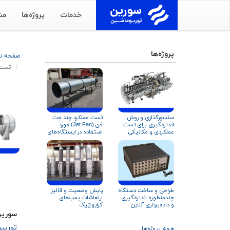
خدمات
پروژه‌ها
مش
پروژه‌ها
صفحه 
تست تورب
سنسورگذاری و روش
تست عملکرد چند جت
اندازه‌گیری برای تست‌
فن (Jet Fan) مورد
عملکردی و مکانیکی
استفاده در ایستگاه‌های
توربین گاز زیمنس
آتش‌نشانی
SGT-۶۰۰
پایش وضعیت و آنالیز
طراحی و ساخت دستگاه
ارتعاشات پمپ‌های
چندمنظوره اندازه‌گیری
کرایوژنیک
و داده‌برداری آنلاین
عملکرد کمپرسور و
سورین
تجهیزات دوار
توربی
همه پروژه‌ها