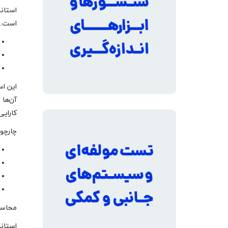
است. ا
این اس
آن‌ها 
کارایی
چارچوب استاندارد
محاسبات