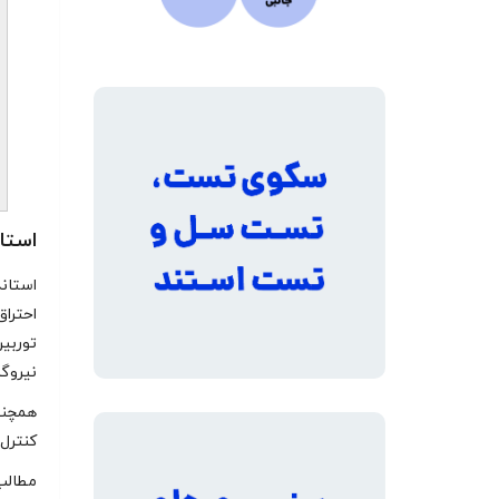
استاندار
احتراق
توربین
نیروگا
همچنین
کنترل 
مطالب