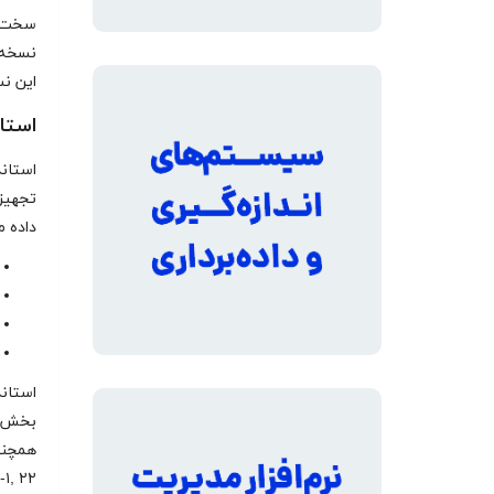
سخت‌گی
این نسخه‌
استاندار
تجهیزا
داده 
بخش کو
PTC-۱, ۲۲ ارج