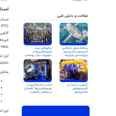
استاندارد 
مقالات و دانش فنی
C
کارایی
نقطه ك
سامانه پایش ارتعاشی
سکوهای تست
کمپرسور سانتریفیوژ
توربوماشین‌ها و
چرخ‌دنده‌ای یکپارچه
تجهیزات دوار: روندها و
اين ت
(IG)
کاربردها
تحليلی
بخش‌ها
بازرسی و تست در
تست و اندازه‌گیری در
کمپرسورهای
توربوماشین‌ها: اطمینان
سانتریفیوژ
از عملکرد و قابلیت
اطمینان
این اس