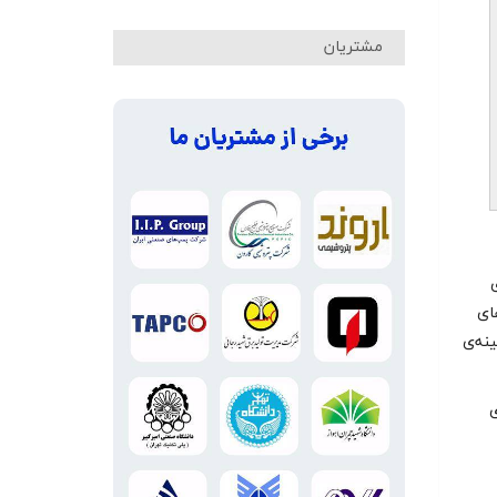
مشتریان
ی
های
ینه‌ی
ی