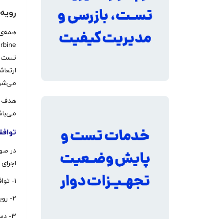
رویه
ارتعاش
می‌شو
می‌با
توافق
در صور
اجرای
۱- توافقات قرارداد
۲- رویه‌ی تست استاندارد
۳- دستورالعمل‌ها و استانداردها