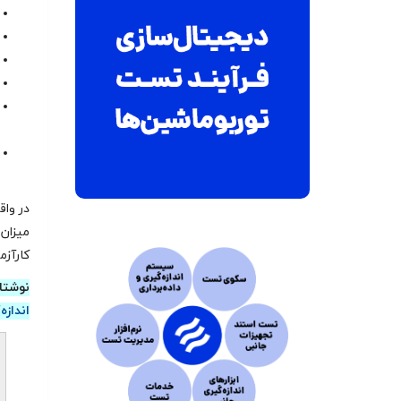
در واق
ميزان 
کارآزم
نوشتا
اندازه