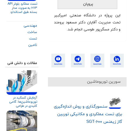
پروپان
تست عملکرد بلوئر API
۶۷۳ به صورت مدار
بسته طبق استاندارد
این پروژه در دانشگاه صنعتی امیرکبیر
ISO ۵۸۰۱ و AMCA ۲۱۰
تحت مدیریت آقایان دکتر مسعود برومند
مهندسی
و دکتر مسگرپور طوسی انجام شد.
ساخت
تست
تامین
مقالات و دانش فنی
سورین توربوماشین
آزمایش کسکید در
توربوماشین‌ها: گامی
کلیدی در طراحی
سنسورگذاری و روش اندازه‌گیری
آیرودینامیک
برای تست‌ عملکردی و مکانیکی توربین
گاز زیمنس SGT-۶۰۰