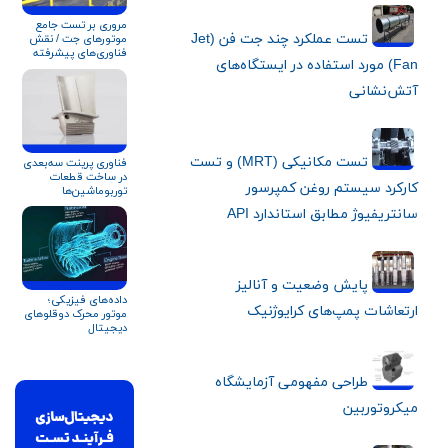
مروری بر تست جامع
تست عملکرد چند جت فن (Jet
موتورهای جت / نقش
فناوری‌های پیشرفته
Fan) مورد استفاده در ایستگاه‌های
اندازه‌گیری و
داده‌برداری در آزمایش
آتش‌نشانی
موتورهای هوایی
تست مکانیکی (MRT) و تست
فناوری پرینت سه‌بعدی
در ساخت قطعات
کارکرد سیستم روغن کمپرسور
توربوماشین‌ها
سانتریفیوژ مطابق استاندارد API
پایش وضعیت و آنالیز
داده‌های فیزیکی؛
ارتعاشات پمپ‌های کرایوژنیک
موتور محرک دوقلوهای
دیجیتال
طراحی مفهومی آزمایشگاه
میکروتوربین