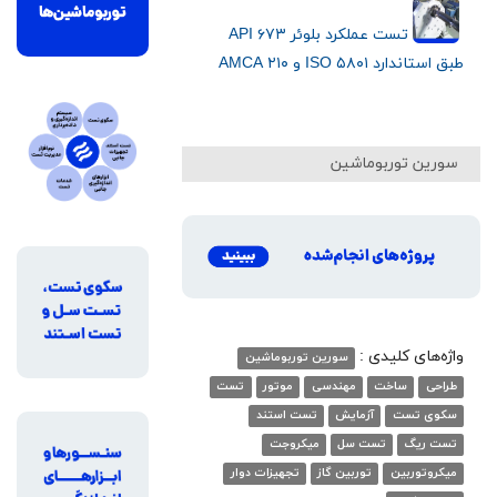
تست عملکرد بلوئر API ۶۷۳
طبق استاندارد ISO ۵۸۰۱ و AMCA ۲۱۰
سورین توربوماشین
واژه‌های کلیدی :
سورین توربوماشین
طراحی
ساخت
مهندسی
موتور
تست
سکوی تست
آزمایش
تست استند
تست ریگ
تست سل
میکروجت
میکروتوربین
توربین گاز
تجهیزات دوار