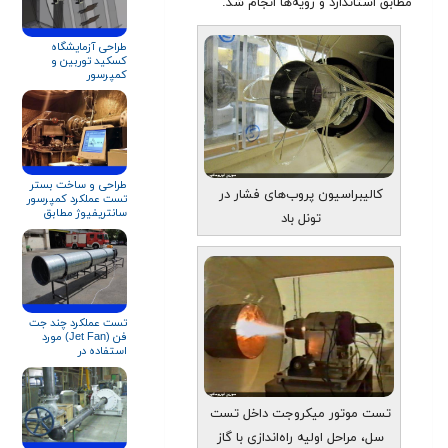
مطابق استاندارد و رویه‌ها انجام شد.
طراحی آزمايشگاه
کسکید توربین و
کمپرسور
طراحی و ساخت بستر
کالیبراسیون پروب‌های فشار در
تست عملکرد کمپرسور
سانتریفیوژ مطابق
تونل باد
استاندارد ASME PTC
۱۰
تست عملکرد چند جت
فن (Jet Fan) مورد
استفاده در
ایستگاه‌های
آتش‌نشانی
تست موتور میکروجت داخل تست
سل، مراحل اولیه راه‌اندازی با گاز