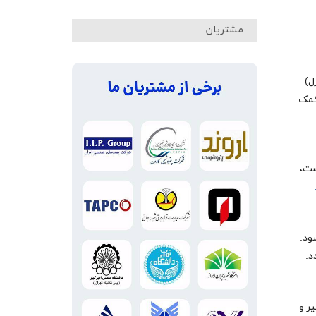
مشتریان
ل)
کمک
ست،
ود.
د.
ر و