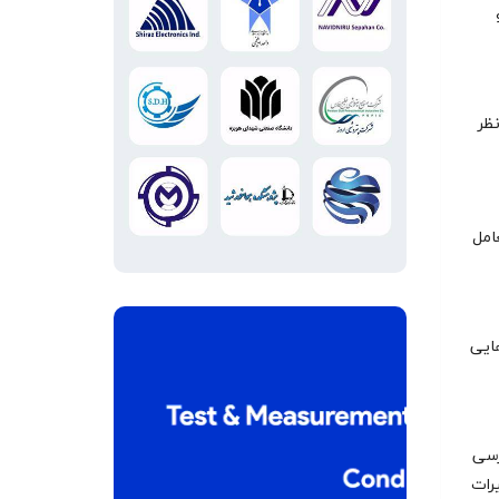
نظر
امل
هایی
رسی
یرات