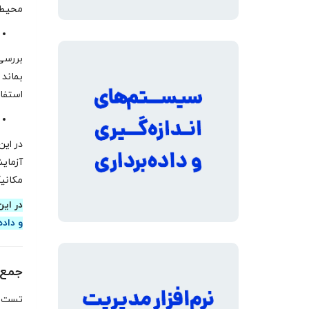
محیطی
بررسی
بماند 
استفا
در این
آزمای
مکانیک
در این
و داده
جمع‌
تست در