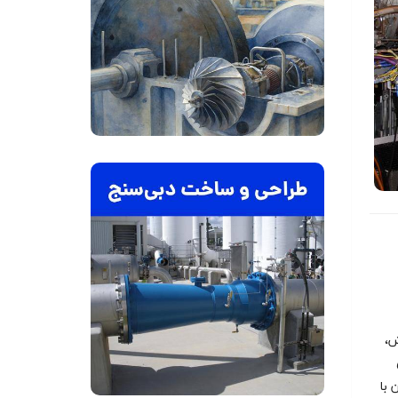
ش،
 با