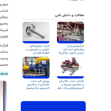
سورین 
اساسی
مقالات و دانش فنی
عملکر
به‌عنو
اطمین
فرآیند
کاربرد ترموول‌های
میکروتوربین و
حلزونی و مارپیچی در
روش‌های تست آن:
ساخت ن
خطوط فرآیندی
بررسی اصول، چالش‌ها
کمپرسورها و تجهیزات
و فناوری‌های نوین
رسیدن
دوار
محصول
خدمات
الزامات تست مکانیکی
رویه‌ی کلی تست
و عملکردی پمپ‌ها و
مکانیکی و عملکردی
کمپرسورهای رینگ مایع
کمپرسور سانتریفیوژ
مطابق استاندارد API
۶۸۱