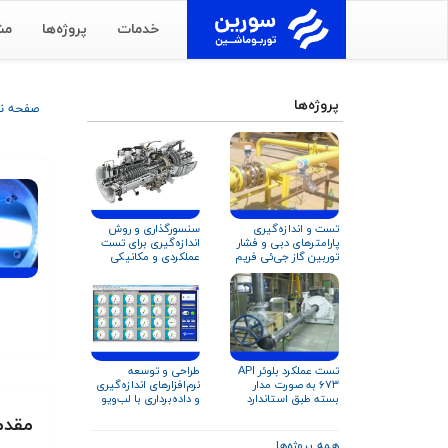
خدمات
پروژه‌ها
مش
پروژه‌ها
صفحه 
تست و اندازه‌گیری
سنسورگذاری و روش
پارامترهای دبی و فشار
اندازه‌گیری برای تست‌
توربین گاز جی‌ئی فریم
عملکردی و مکانیکی
۹ و زیمنس V۹۴.۲
توربین گاز زیمنس
SGT-۶۰۰
تست عملکرد بلوئر API
طراحی و توسعه
۶۷۳ به صورت مدار
نرم‌افزارهای اندازه‌گیری
بسته طبق استاندارد
و داده‌برداری با لب‌ویو
ISO ۵۸۰۱ و AMCA ۲۱۰
(LabVIEW)
مقدم
همه پروژه‌ها