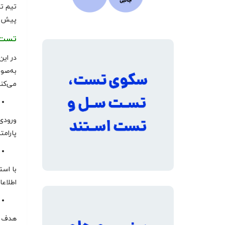
تیم تس
پیش‌ب
تست‌ه
در این
به‌صو
می‌کند
ورودی 
پارامت
با است
اطلاعا
هدف ا