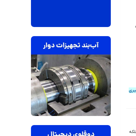
یری
لکه