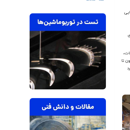
ابی
ی
ات،
ن تا
د