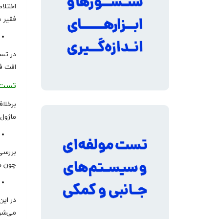
اختلاط
فقیر 
در تست
افت ف
تست 
برخلا
ماژول‌
بررسی 
چون د
در ای
می‌شود