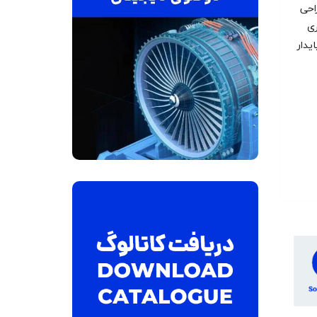
احی
ری
یدار