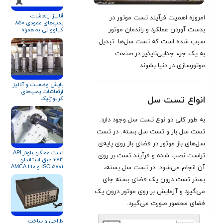
آنالیز ارتعاشات
امروزه اهمیت فرآیند تست موتور در
پمپ‌های عمودی ۸۵۰
بدست آوردن عملکرد و راندمان موتور
کیلوواتی به همراه
تحلیل ارتعاشات سازه
سبب شده است که تست سل‌ها تبدیل
تست استند
به یک جزء جدایی‌ناپذیر در صنعت
موتورسازی در دنیا بشوند
.
پایش وضعیت و آنالیز
ارتعاشات پمپ‌های
انواع تست سل
کرایوژنیک
به طور کلی دو نوع تست سل وجود دارد.
تست سل باز و تست سل بسته. در تست
سل‌های باز موتور در فضای باز روی پایه‌ی
تست عملکرد بلوئر API
تراست نصب شده و فرآیند تست بر روی
۶۷۳ طبق استاندارد
ISO ۵۸۰۱ و AMCA ۲۱۰
آن انجام می‌شود
.
در تست سل بسته،
بستر تست درون یک فضای بسته جای
می‌گیرد و آزمایش بر روی موتور درون یک
فضای محصور صورت می‌گیرد.
طراحی و ساخت