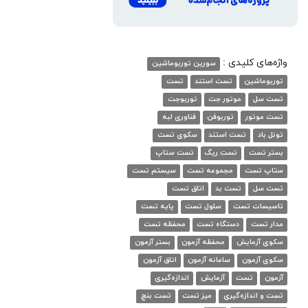
واژه‌های کلیدی :
سورین توربوماشین
توربوماشین
تست استند
تست
تست سل
موتور جت
توربوجت
تست موتور
توربوفن
فناوری لبه
تونل باد
تست استند
سکوی تست
بستر تست
تست ریگ
تست ستاپ
ستاپ تست
مجموعه تست
سیستم تست
تست سل
تست بد
اتاق تست
تاسیسات تست
سلول تست
پایه تست
مدار تست
دستگاه تست
محفظه تست
سکوی آزمایش
محفظه آزمون
بستر آزمون
سکوی آزمون
سامانه آزمون
اتاق آزمون
آزمون
تست
آزمایش
اندازه‌گیری
تست و اندازه‌گیری
میز تست
تست بنچ