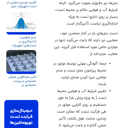
کاربرد دوربین حرارتی در
سل‌ها نیز دقیق‌تر صورت می‌گیرد. البته
تست تجهیزات دوار
شرایط آب و هوایی حاکم بر محیط تست،
بسیار بر روی نتایج تست به ویژه
اندازه‌گیری تراست تأثیرگذار است
.
تست سل‌های باز در کنار محاسن خود،
عدم قطعیت
معایبی نیز دارند که باعث می‌گردد تنها در
اندازه‌گیری در
تست‌های تجهیزات
مواردی خاص مورد استفاده قرار گیرند. این
دوار و توربوماشین‌ها:
چالش‌ها، روش‌ها و
معایب عبارت‌اند از:
استانداردها
ایجاد آلودگی صوتی توسط موتور در
محیط پیرامون محل تست و عدم
تاثیر هم‌افزایی هوش
توانایی میرا کردن صدای تولید
مصنوعی و پرینت
شده؛
سه‌بعدی بر
توربوماشین‌ها
تغییر شرایط آب و هوایی محیط
تست ( به ویژه وزش باد) به طور
مستقیم بر روی کارایی موتور در
طی فرآیند تست که ممکن است
چندین ساعت طول بکشد، تأثیر
منفی گذارده و باعث می‌شود تا