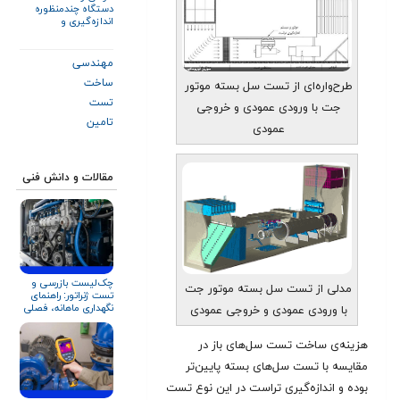
دستگاه چندمنظوره
اندازه‌گیری و
داده‌برداری آنلاین
عملکرد کمپرسور و
تجهیزات دوار
مهندسی
ساخت
طرح‌واره‌ای از تست سل بسته موتور
تست
جت با ورودی عمودی و خروجی
تامین
عمودی
مقالات و دانش فنی
چک‌لیست بازرسی و
مدلی از تست سل بسته موتور جت
تست ژنراتور: راهنمای
نگهداری ماهانه، فصلی
با ورودی عمودی و خروجی عمودی
و سالانه
هزینه‌ی ساخت تست سل‌های باز در
مقایسه با تست سل‌های بسته پایین‌تر
بوده و اندازه‌گیری تراست در این نوع تست