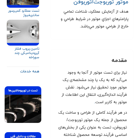
موتور توربوجت/توربوفن
تست عملکرد کمپرسور
هدف از آزمايش عملکرد، شناخت تمامي
سانتریفیوژ
پارامترهاي اجزاي موتور در شرايط طراحي و
خارج از طراحي موتور مي‌باشد.
تامین پروب فشار
آیرودینامیکی چند
سوراخه
مقدمه
همه خدمات
نیاز برای تست موتور از آنجا به وجود
می‌آید که به یک یا چند مشخصه‌ی یک
موتور مورد تحقیق نیاز می‌شود. نقش
فرآیند اندازه‌گیری، انتقال این اطلاعات از
موتور به کاربر است
.
در هر فرآیند کاملی از طراحی و ساخت یک
محصول از جمله یک موتور توربوجت/
توربوفن، تست به عنوان یکی از بخش‌های
اساسی فرآیند توسعه محصول شناخته