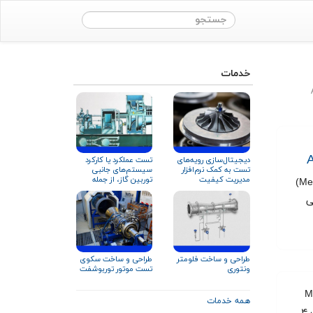
خدمات
دیجیتال‌سازی رویه‌های
تست عملکرد یا کارکرد
تست به کمک نرم‌افزار
سیستم‌های جانبی
مدیریت کیفیت
توربین گاز، از جمله
در این پروژه تست مکانیکی (Mechanical Running Test - MRT)
سیستم روغن‌کاری
ت فنی
طراحی و ساخت فلومتر
طراحی و ساخت سکوی
ونتوری
تست موتور توربوشفت
Mechanical Running Tes) یا MRT
همه خدمات
به مدت ۴