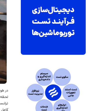
در طول
ترانس
کامل ع