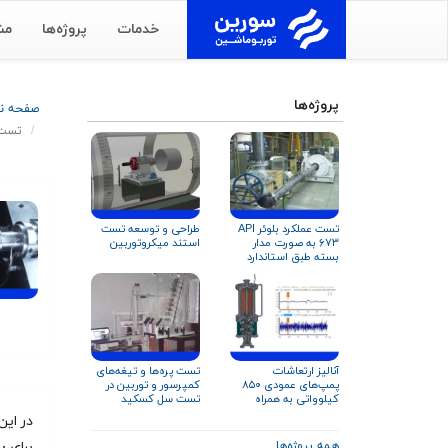
خدمات
پروژه‌ها
مش
پروژه‌ها
صفحه 
تست مکانیکی (MRT) و تس
تست عملکرد بلوئر API
طراحی و توسعه تست
۶۷۳ به صورت مدار
استند میکروتوربین
بسته طبق استاندارد
ISO ۵۸۰۱ و AMCA ۲۱۰
آنالیز ارتعاشات
تست پره‌ها و تیغه‌های
پمپ‌های عمودی ۸۵۰
کمپرسور و توربین در
کیلوواتی به همراه
تست سل کسکید
تحلیل ارتعاشات سازه
تست استند
همه پروژه‌ها
برای
بیش از 