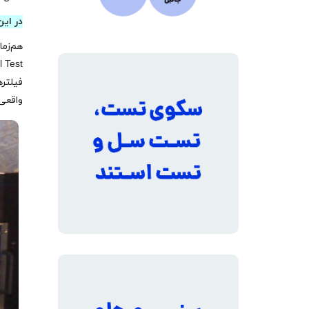
در این
فیلتره
واقعی