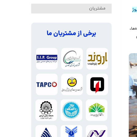
مشتریان
وژ
‌ها،