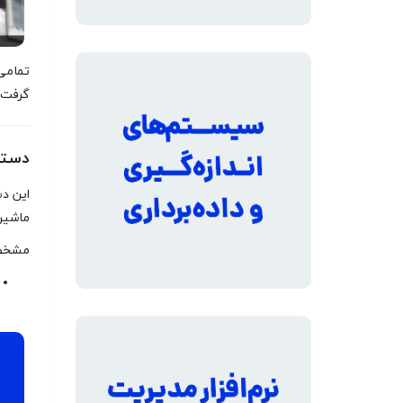
گرفت.
دستگا
این د
ماشین‌
مشخصا