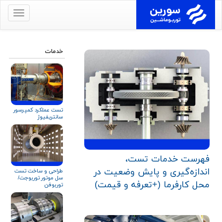
برای
نمایش
منو
کلیک
خدمات
کنید
تست عملکرد کمپرسور
سانتریفیوژ
فهرست خدمات تست،
اندازه‌گیری و پایش وضعیت در
طراحی و ساخت تست
سل موتور توربوجت/
محل کارفرما (+تعرفه و قیمت)
توربوفن