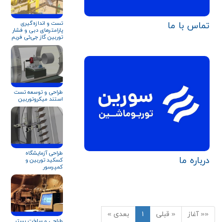
تست و اندازه‌گیری
تماس با ما
پارامترهای دبی و فشار
توربین گاز جی‌ئی فریم
۹ و زیمنس V۹۴.۲
طراحی و توسعه تست
استند میکروتوربین
طراحی آزمايشگاه
درباره‌ ما
کسکید توربین و
کمپرسور
«« آغاز
« قبلی
۱
بعدی »
طراحی و ساخت بستر