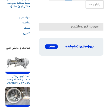
تست عملکرد کمپرسور
پایان »»
سانتریفیوژ مطابق
استاندارد ASME PTC
۱۰
مهندسی
ساخت
سورین توربوماشین
تست
تامین
مقالات و دانش فنی
تست توربین گاز
صنعتی: استانداردهای
ASME PTC ۲۲ ،ISO
۲۳۱۴ و API ۶۱۶