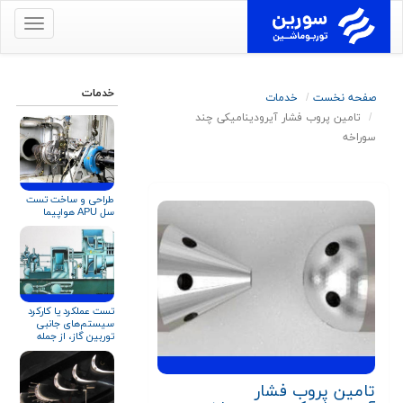
برای
نمایش
منو
کلیک
خدمات
صفحه نخست
خدمات
کنید
تامین پروب فشار آیرودینامیکی چند
سوراخه
طراحی و ساخت تست
سل APU هواپیما
تست عملکرد یا کارکرد
سیستم‌های جانبی
توربین گاز، از جمله
سیستم روغن‌کاری
تامین پروب فشار