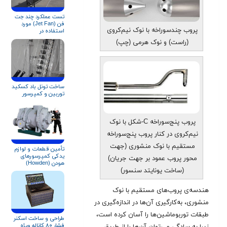
تست عملکرد چند جت
فن (Jet Fan) مورد
پروب چندسوراخه با نوک نیم‌کروی
استفاده در
ایستگاه‌های
(راست) و نوک هرمی (چپ)
آتش‌نشانی
ساخت تونل باد کسکید
توربین و کمپرسور
پروب پنج‌سوراخه C-شکل با نوک
نیم‌کروی در کنار پروب پنج‌سوراخه
مستقیم با نوک منشوری (جهت
تأمین قطعات و لوازم
یدکی کمپرسورهای
محور پروب عمود بر جهت جریان)
هودن (Howden)
(ساخت یونایتد سنسور)
هندسه‌ی پروب‌های مستقیم با نوک
منشوری، به‌کارگیری آن‌ها در اندازه‌گیری در
طبقات توربوماشین‌ها را آسان کرده است،
طراحی و ساخت اسکنر
فشار ۸۰ کاناله ویژه