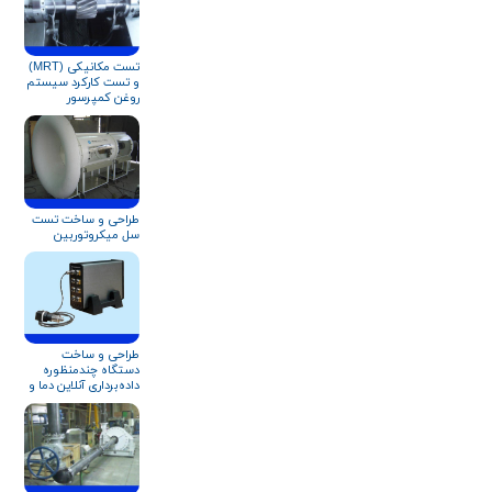
تست مکانیکی (MRT)
و تست کارکرد سیستم
روغن کمپرسور
سانتریفیوژ مطابق
استاندارد API
طراحی و ساخت تست
سل میکروتوربین
طراحی و ساخت
دستگاه چندمنظوره
داده‌برداری آنلاین دما و
فشار