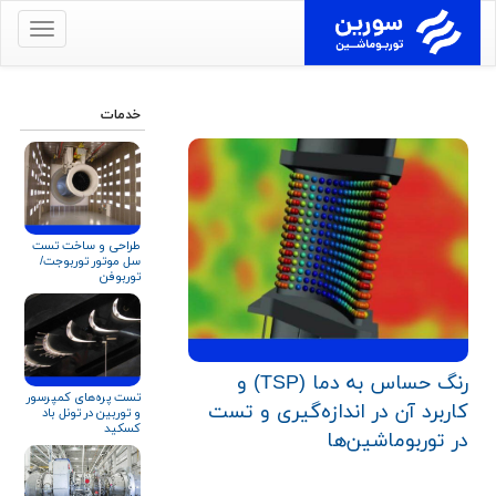
برای
نمایش
منو
کلیک
خدمات
کنید
طراحی و ساخت تست
سل موتور توربوجت/
توربوفن
رنگ حساس به دما (TSP) و
تست پره‌های کمپرسور
کاربرد آن در اندازه‌گیری و تست
و توربین در تونل باد
کسکید
در توربوماشین‌ها