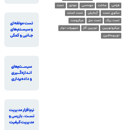
طراحی
ساخت
مهندسی
موتور
تست
سکوی تست
آزمایش
تست استند
تست ریگ
تست سل
میکروجت
میکروتوربین
توربین گاز
تجهیزات دوار
توربوماشین