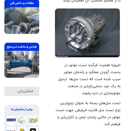
تا از عملکرد مناسب آن اطمينان يابند
.
امروزه اهميت فرآيند تست موتور در
بدست آوردن عملکرد و راندمان موتور
سبب شده است که تست سل‌ها تبديل
به يک جزء جدایی‌ناپذير در صنعت
مشتریان
موتورسازی در دنيا بشوند
.
تست سل‌های بسته به عنوان رايج‌ترين
نوع تست سل قادرند شرايطی جهت تست
موتور در حالتی پايدار، ايمن و تکرارپذير را
فراهم کند
.