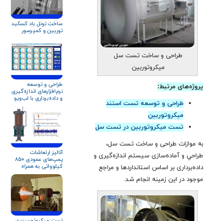
ساخت تونل باد کسکید
توربین و کمپرسور
طراحی و ساخت تست سل
میکروتوربین
طراحی و توسعه
پروژه‌های مرتبط:
نرم‌افزارهای اندازه‌گیری
و داده‌برداری با لب‌ویو
طراحی و توسعه تست استند
(LabVIEW)
میکروتوربین
تست میکروتوربین در تست سل
به موازات طراحی و ساخت تست سل،
آنالیز ارتعاشات
طراحي و آماده‌سازی سيستم اندازه‌گيری و
پمپ‌های عمودی ۸۵۰
کیلوواتی به همراه
داده‌برداری بر اساس استانداردها و مراجع
تحلیل ارتعاشات سازه
موجود در این زمینه انجام شد
.
تست استند
تست میکروتوربین در