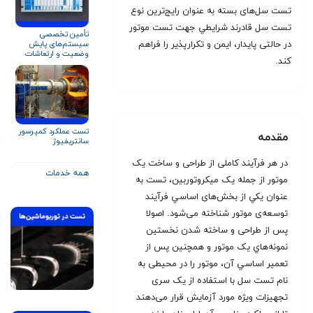
تست سل‌های بسته به عنوان رايج‌ترين نوع
تست سل قادرند شرايطي جهت تست موتور
تأمین تخصصی
در حالتی پايدار، ايمن و تکرارپذير را فراهم
سیستم‌های پایش
وضعیت و ارتعاشات
کند.
تجهیزات دوار
تست عملکرد کمپرسور
مقدمه
سانتریفیوژ
در هر فرآيند کاملی از طراحی و ساخت يک
همه خدمات
موتور از جمله يک میکروتوربین، تست به
عنوان يکي از بخش‌های اساسي فرآيند
توسعه‌ی موتور شناخته می‌شود. اصولا
پس از طراحی و ساخته شدن نخستين
نمونه‌هاي يک موتور و همچنين پس از
تعمير اساسي آن، موتور را در محيطی به
نام تست سل با استفاده از يک سری
تجهيزات ويژه مورد آزمايش قرار می‌دهند