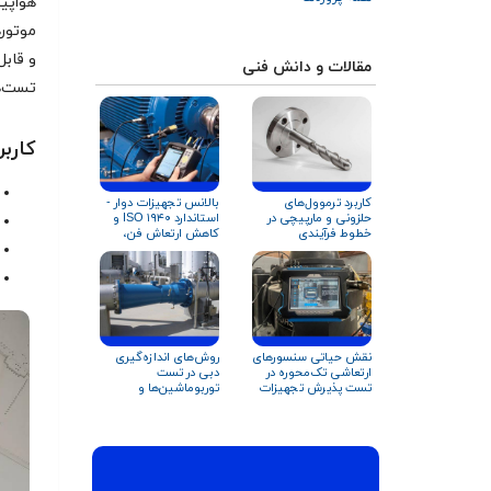
هواپی
موتوره
و قابل
مقالات و دانش فنی
تست‌ها 
کاربردهای 
کاربرد ترموول‌های
بالانس تجهیزات دوار -
حلزونی و مارپیچی در
استاندارد ISO ۱۹۴۰ و
خطوط فرآیندی
کاهش ارتعاش فن،
کمپرسورها و تجهیزات
بلوئر و کمپرسور
دوار
نقش حیاتی سنسورهای
روش‌های اندازه‌گیری
ارتعاشی تک‌محوره در
دبی در تست
تست پذیرش تجهیزات
توربوماشین‌ها و
تجهیزات دوار