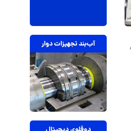
 کامل و دقیق APU در