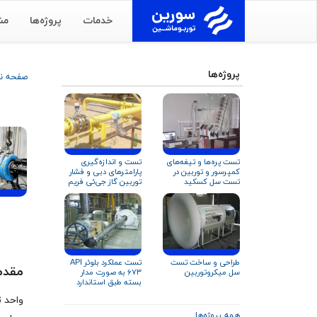
خدمات
پروژه‌ها
مش
پروژه‌ها
صفحه 
تست و اندازه‌گیری
تست پره‌ها و تیغه‌های
پارامترهای دبی و فشار
کمپرسور و توربین در
توربین گاز جی‌ئی فریم
تست سل کسکید
۹ و زیمنس V۹۴.۲
طراحی و ساخت تست
تست عملکرد بلوئر API
مقدم
سل میکروتوربین
۶۷۳ به صورت مدار
بسته طبق استاندارد
ISO ۵۸۰۱ و AMCA ۲۱۰
همه پروژه‌ها