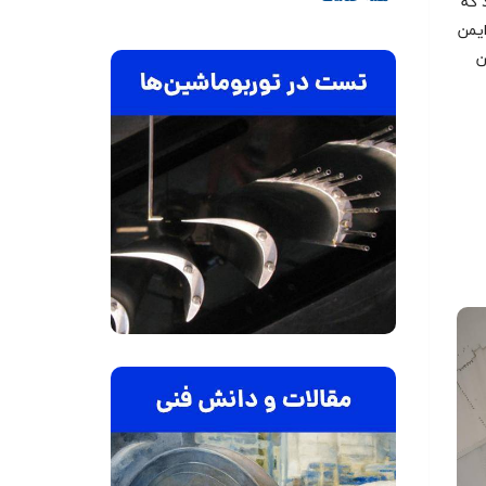
 که
ایمن
ن