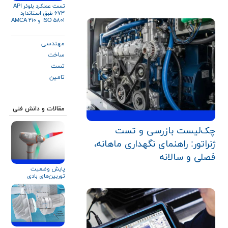
تست عملکرد بلوئر API
۶۷۳ طبق استاندارد
ISO ۵۸۰۱ و AMCA ۲۱۰
مهندسی
ساخت
تست
تامین
مقالات و دانش فنی
چک‌لیست بازرسی و تست
ژنراتور: راهنمای نگهداری ماهانه،
فصلی و سالانه
پایش وضعیت
توربین‌های بادی