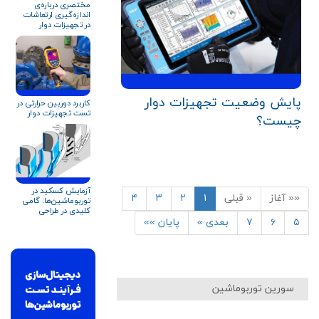
مختصری درباره‌ی
اندازه‌گیری ارتعاشات
در تجهیزات دوار
پایش وضعیت تجهیزات دوار
کاربرد دوربین حرارتی در
تست تجهیزات دوار
چیست؟
آزمایش کسکید در
«« آغاز
« قبلی
۱
۲
۳
۴
توربوماشین‌ها: گامی
کلیدی در طراحی
آیرودینامیک
۵
۶
۷
بعدی »
پایان »»
سورین توربوماشین