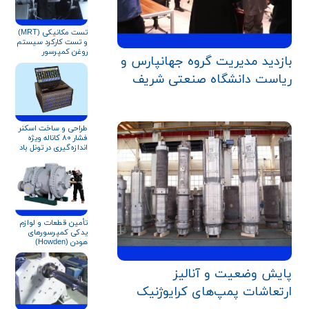
تست مکانیکی (MRT)
و تست کارکرد سیستم
روغن کمپرسور
بازدید مدیریت گروه جهانپارس و
سانتریفیوژ مطابق
استاندارد API
ریاست دانشگاه صنعتی شریف
طراحی و ساخت اسکنر
فشار ۸۰ کاناله ویژه
اندازه‌گیری در تونل باد
تأمین قطعات و لوازم
یدکی کمپرسورهای
هودن (Howden)
پایش وضعیت و آنالیز
ارتعاشات پمپ‌های کرایوژنیک