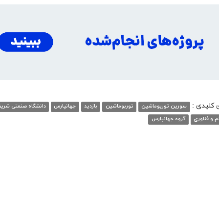
ی کلیدی :
سورین توربوماشین
توربوماشین
بازدید
جهانپارس
دانشگاه صنعتی شری
م و فناوری
گروه جهانپارس