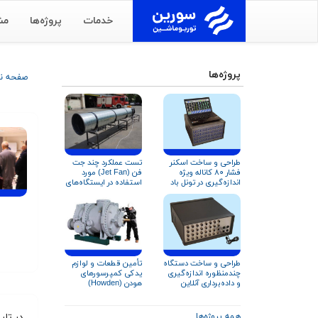
خدمات
پروژه‌ها
مش
پروژه‌ها
صفحه 
طراحی و ساخت اسکنر
تست عملکرد چند جت
فشار ۸۰ کاناله ویژه
فن (Jet Fan) مورد
اندازه‌گیری در تونل باد
استفاده در ایستگاه‌های
آتش‌نشانی
تأمین قطعات و لوازم
طراحی و ساخت دستگاه
یدکی کمپرسورهای
چندمنظوره اندازه‌گیری
هودن (Howden)
و داده‌برداری آنلاین
عملکرد کمپرسور و
تجهیزات دوار
همه پروژه‌ها