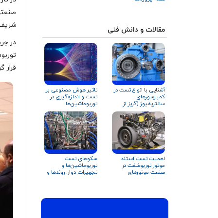
صنعتی
شریف،
مقالات و دانش فنی
در جر
توربوم
قرار گ
آشنایی با انواع تست‌ در
تاثیر هوش مصنوعی بر
کمپرسورهای
تست و اندازه‌گیری در
سانتریفیوژ (گریز از
توربوماشین‌ها
مرکز)
اهمیت تست استند
سکوهای تست
موتور توربوشفت در
توربوماشین‌ها و
صنعت موتورهای
تجهیزات دوار: روندها و
هوایی
کاربردها