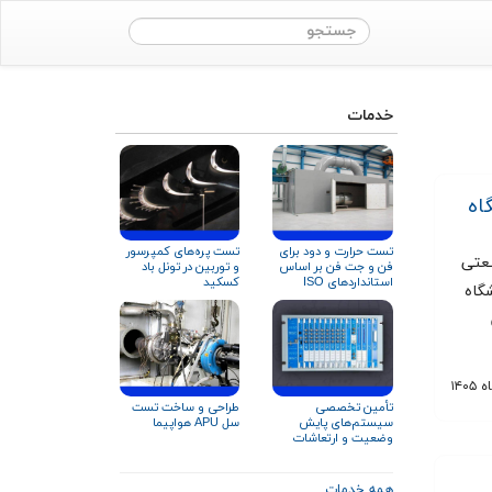
خدمات
اه
تست حرارت و دود برای
تست پره‌های کمپرسور
نعتی
فن و جت‌‌ فن‌ بر اساس
و توربین در تونل باد
استانداردهای ISO
کسکید
گاه
۲۱۹۲۷ و EN ۱۲۱۰۱
تأمین تخصصی
طراحی و ساخت تست
سیستم‌های پایش
سل APU هواپیما
وضعیت و ارتعاشات
تجهیزات دوار
همه خدمات