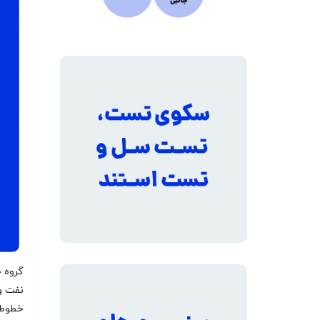
گروه 
نفت و 
خطوط ل