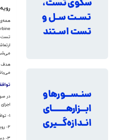
رویه
ارتعاش
می‌شو
می‌با
توافق
در صور
اجرای
۱- توافقات قرارداد
۲- رویه‌ی تست استاندارد
۳- دستورالعمل‌ها و استانداردها