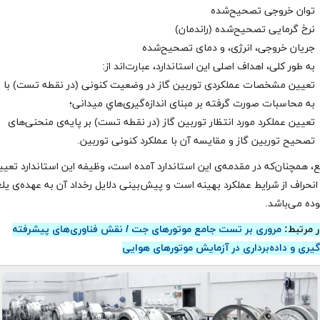
توان خروجی تصحیح‌شده
نرخ گرمایی تصحیح‌شده (راندمان)
جریان خروجی، انرژی، و دمای تصحیح‌شده
به طور کلی، اهداف اصلی این استاندارد، عبارت‌اند از:
تعيين مشخصات عملكردی توربين گاز در وضعیت کنونی (در نقطه تست) با 
به محاسبات صورت گرفته بر مبنای اندازه‌گيری‌هاي ميدانی؛
تعيين عملكرد مورد انتظار توربين گاز (در نقطه تست) بر پایه‌ی منحنی‌های
تصحيح توربين گاز و مقايسه آن با عملكرد کنونی توربين
.
ع، همچنان‌كه در مقدمه‌ی این استاندارد آمده است، وظيفه اين استاندارد تعي
انحراف از شرايط عملكرد بهينه است و پيش‌بينی دلايل رخداد آن به عهده‌ی ي
وده می‌باشد.
ر مرتبط:
مروری بر تست جامع موتورهای جت / نقش فناوری‌های پیشرفته
‌گیری و داده‌برداری در آزمایش موتورهای هوایی