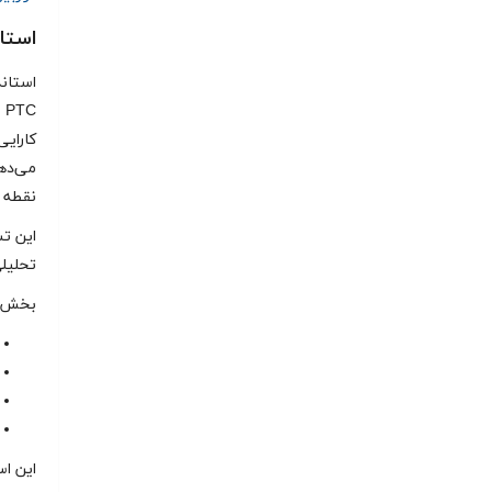
استاندارد 
C
کارایی
نقطه ك
اين ت
تحليلی
بخش‌ها
این اس