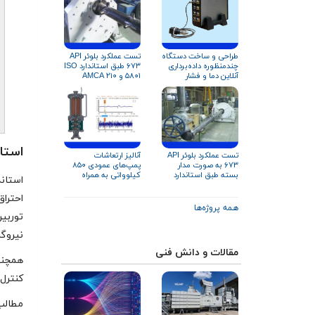
طراحی و ساخت دستگاه
تست عملکرد بلوئر API
چندمنظوره داده‌برداری
۶۷۳ طبق استاندارد ISO
آنلاین دما و فشار
۵۸۰۱ و AMCA ۲۱۰
استاندار
آنالیز ارتعاشات
تست عملکرد بلوئر API
پمپ‌های عمودی ۸۵۰
۶۷۳ به صورت مدار
کیلوواتی به همراه
بسته طبق استاندارد
تحلیل ارتعاشات سازه
ISO ۵۸۰۱ و AMCA ۲۱۰
تست استند
احتراق
همه پروژه‌ها
توربین
نیروگا
مقالات و دانش فنی
همچنین
کنترل 
مطالب