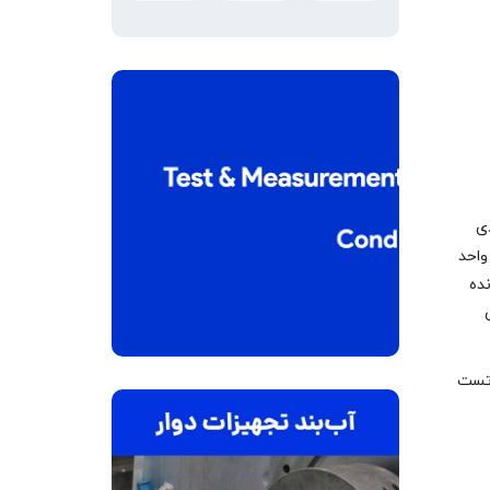
ی
 واحد
Base Fr)، جعبه‌دنده
 تست