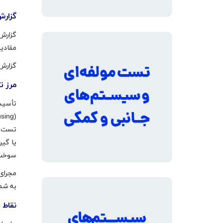
گزار
گزارش 
مقادیر
گزارش 
مرز 
تأسیس
یا گیر
سوخت)
مجرای
به شم
نقاط ا