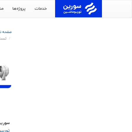
خدمات
پروژه‌ها
مش
صفحه 
تست تورب
سورین
توربی