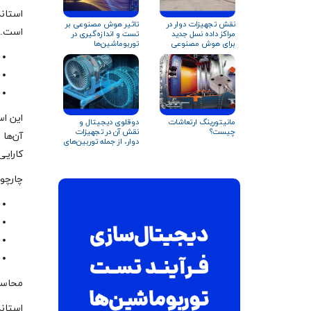
نقش تجهیزات دوار در
تاثیر هوش مصنوعی بر
است. ا
مراکز داده نسل جدید
تست و اندازه‌گیری در
برای هوش مصنوعی
توربوماشین‌ها
این اس
مانیتورینگ ارتعاشات
دوقلوی دیجیتال و
چیست؟
نقش آن در تجهیزات
آن‌ها 
دوار، از جمله توربین‌های
گاز و کمپرسورها
کارایی
چارچوب استاندارد
محاسبات