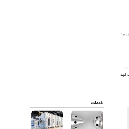
توجه
ين
ك تیم
خدمات