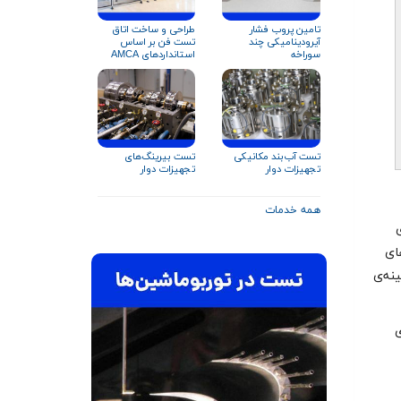
تامین پروب فشار
طراحی و ساخت اتاق
آیرودینامیکی چند
تست فن بر اساس
سوراخه
استانداردهای AMCA
۲۱۰ و ISO ۵۸۰۱
تست آب‌بند مکانیکی
تست بیرینگ‌های
تجهیزات دوار
تجهیزات دوار
همه خدمات
ی
های
ینه‌ی
ی