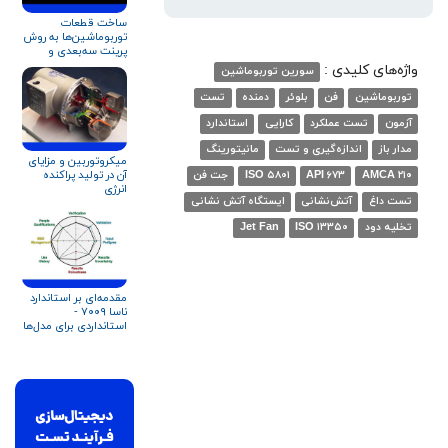
ساخت قطعات
توربوماشین‌ها به روش
پرینت سه‌بعدی و
ساخت افزایشی
واژه‌های کلیدی :
سورین توربوماشین
توربوماشین
فن
بلوئر
دمنده
تست
آزمون
تست عملکرد
کارایی
استاندارد
مدار باز
اندازه‌گیری و تست
مانیتورینگ
میکروتوربین و مزایای
آن در تولید پراکنده
AMCA ۲۱۰
API ۶۷۳
ISO ۵۸۰۱
جت فن
انرژی
تست داغ
آتش‌نشانی
ایستگاه آتش نشانی
تخلیه دود
ISO ۱۳۳۵۰
Jet Fan
مقدمه‌ای بر استاندارد
ناسا ۷۰۰۹ -
استانداردی برای مدل‌ها
و شبیه‌سازی‌ها