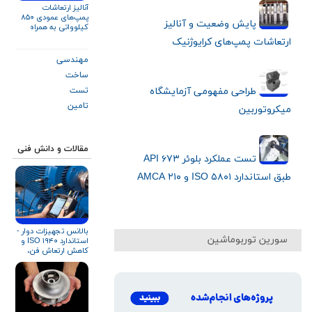
آنالیز ارتعاشات
پمپ‌های عمودی ۸۵۰
پایش وضعیت و آنالیز
کیلوواتی به همراه
تحلیل ارتعاشات سازه
ارتعاشات پمپ‌های کرایوژنیک
تست استند
مهندسی
ساخت
طراحی مفهومی آزمایشگاه
تست
تامین
میکروتوربین
مقالات و دانش فنی
تست عملکرد بلوئر API ۶۷۳
طبق استاندارد ISO ۵۸۰۱ و AMCA ۲۱۰
بالانس تجهیزات دوار -
سورین توربوماشین
استاندارد ISO ۱۹۴۰ و
کاهش ارتعاش فن،
بلوئر و کمپرسور