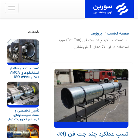
برای
نمایش
منو
کلیک
خدمات
صفحه نخست
پروژه‌ها
کنید
تست عملکرد چند جت فن (Jet Fan) مورد
استفاده در ایستگاه‌های آتش‌نشانی
تست جت فن مطابق
استانداردهای AMCA
۲۵۰ و ISO ۱۳۳۵۰
تأمین تخصصی و
تست سیستم‌های
آب‌بندی تجهیزات دوار
برای صنایع نفت، گاز و
پتروشیمی
تست عملکرد چند جت فن (Jet