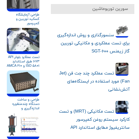
سورین توربوماشین
طراحی آزمايشگاه
کسکید توربین و
کمپرسور
سنسورگذاری و روش اندازه‌گیری
برای تست‌ عملکردی و مکانیکی توربین
گاز زیمنس SGT-۶۰۰
تست عملکرد بلوئر API
۶۷۳ طبق استاندارد
ISO ۵۸۰۱ و AMCA ۲۱۰
تست عملکرد چند جت فن (Jet
Fan) مورد استفاده در ایستگاه‌های
آتش‌نشانی
طراحی و ساخت
دستگاه چندمنظوره
اندازه‌گیری و
تست مکانیکی (MRT) و تست
داده‌برداری آنلاین
عملکرد کمپرسور و
کارکرد سیستم روغن کمپرسور
تجهیزات دوار
سانتریفیوژ مطابق استاندارد API