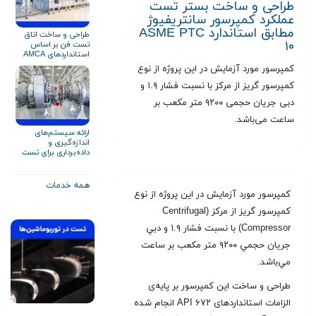
طراحی و ساخت بستر تست
عملکرد کمپرسور سانتریفیوژ
مطابق استاندارد ASME PTC
طراحی و ساخت اتاق
۱۰
تست فن بر اساس
استانداردهای AMCA
۲۱۰ و ISO ۵۸۰۱
کمپرسور مورد آزمایش در اين پروژه از نوع
کمپرسور گريز از مرکز با نسبت فشار ۱.۹ و
دبی جريان حجمی ۹۲۰۰ متر مکعب بر
ساعت می‌باشد.
ارائه سیستم‌های
اندازه‌گیری و
داده‌برداری برای تست
توربین گاز و تجهیزات
دوار
همه خدمات
کمپرسور مورد آزمایش در اين پروژه از نوع
کمپرسور گريز از مرکز (Centrifugal
Compressor) با نسبت فشار ۱.۹ و دبي
جريان حجمي ۹۲۰۰ متر مکعب بر ساعت
مي‌باشد
.
طراحی و ساخت این کمپرسور بر پایه‌ی
الزامات استانداردهای API ۶۷۲ انجام شده