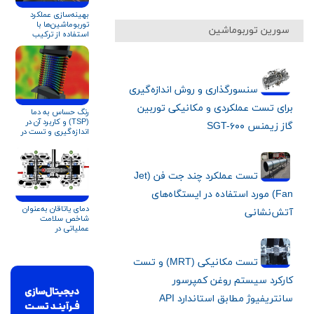
بهینه‌سازی عملکرد
توربوماشین‌ها با
سورین توربوماشین
استفاده از ترکیب
شبیه‌سازی نرم‌افزاری و
داده‌های سنسوری
سنسورگذاری و روش اندازه‌گیری
برای تست‌ عملکردی و مکانیکی توربین
رنگ حساس به دما
(TSP) و کاربرد آن در
گاز زیمنس SGT-۶۰۰
اندازه‌گیری و تست در
توربوماشین‌ها
تست عملکرد چند جت فن (Jet
Fan) مورد استفاده در ایستگاه‌های
دمای یاتاقان به‌عنوان
آتش‌نشانی
شاخص سلامت
عملیاتی در
کمپرسورهای
سانتریفیوژ (بر اساس
نسخه پنجم API ۶۷۰)
تست مکانیکی (MRT) و تست
کارکرد سیستم روغن کمپرسور
سانتریفیوژ مطابق استاندارد API