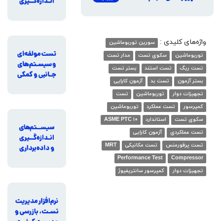
واژه‌های کلیدی :
سورین توربوماشین
توربوماشین
سکوی تست
مدار تست
تست ریگ
تست استند
بستر تست
بستر آزمون
تست بد
آزمون کارایی
تجهیزات دوار
توربوماشین
تست
کمپرسور
تست عملکرد
توربوماشین
سکوی تست
استاندارد
ASME PTC ۱۰
تست عملکردی
آزمون کارایی
تست پرفورمنس
تست مکانیکی
MRT
Performance Test
Compressor
تجهیزات دوار
کمپرسور سانتریفیوژ