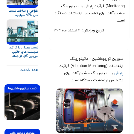
Monitoring) فرآیند پایش یا مانیتورینگ
طراحی و ساخت تست
ماشین‌آلات برای تشخیص ارتعاشات دستگاه
سل APU هواپیما
است.
تاریخ ویرایش:
۱۲ اسفند ماه ۱۴۰۴
تست عملکرد یا کارکرد
سیستم‌های جانبی
توربین گاز، از جمله
سورین توربوماشین - مانیتورینگ
سیستم روغن‌کاری
ارتعاشات (Vibration Monitoring) فرآیند
همه خدمات
پایش
یا مانیتورینگ ماشین‌آلات برای
تشخیص ارتعاشات دستگاه است
.