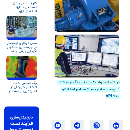
کلیات طراحی اتاق
تست فن مطابق
استاندارد ایزو
نقش دوقلوی دیجیتال
در بهینه‌سازی عملکرد و
نگهداری پیش‌بینانه
تجهیزات دوار و
توربوماشین‌ها
در ادامه بخوانید:‌
مانیتورینگ ارتعاشات
رنگ حساس به دما
(TSP) و کاربرد آن در
کمپرسور سانتریفیوژ مطابق استاندارد
اندازه‌گیری و تست در
توربوماشین‌ها
API ۶۷۰