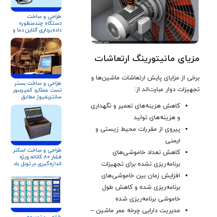
طراحی و ساخت
دستگاه چندمنظوره
داده‌برداری آنلاین دما و
فشار
مزیای مانیتورینگ ارتعاشات
برخی از مزایای پایش ارتعاشات ماشین‌ها و
طراحی و ساخت بستر
تجهیزات دوار عبارت‌اند از:
تست عملکرد کمپرسور
سانتریفیوژ مطابق
استاندارد ASME PTC
کاهش هزینه‌های تعمیر و نگهداری
۱۰
و هزینه‌های تولید
پیروی از مقررات محیط زیستی و
ایمنی
طراحی و ساخت اسکنر
کاهش تعداد خاموشی‌های
فشار ۸۰ کاناله ویژه
برنامه‌ریزی نشده برای تجهیزات
اندازه‌گیری در تونل باد
افزایش زمان بین خاموشی‌های
برنامه‌ریزی شده و کاهش طول
خاموشی برنامه‌ریزی شده
مدیریت دارایی چرخه عمر ماشین –
طراحی و توسعه