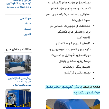
بهینه‌سازی هزینه‌های نگهداری و
نرم‌افزارهای اندازه‌گیری
و داده‌برداری با لب‌ویو
تعمیرات و همچنین هزینه‌های
(LabVIEW)
عملیاتی با هدف بیشینه کردن عمر
مهندسی
مفید دارایی‌ها
ساخت
محافظت از تجهیزات حساس در
تست
برابر واماندگی‌های مکانیکی
تامین
فاجعه‌آمیز
کاهش نیروی کار – کاهش
نگهداری و تعمیرات غیرضروری و
مقالات و دانش فنی
بهینه‌سازی نگهداری و تعمیرات
برنامه‌ریزی شده بر پایه‌ی
مانیتورینگ ارتعاشات
بهبود دانش فرآیندی
روش‌های اندازه‌گیری
.
.
.
دبی در تست
توربوماشین‌ها و
مقاله مرتبط:
پایش کمپرسور سانتریفیوژ
تجهیزات دوار
چرخ‌دنده‌ای یکپارچه