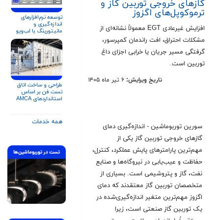
گازهای خروجی توربین گاز و
ترموکوپل‌های اگزوز
توسعه نرم‌افزارهای
اندازه‌گیری و
افزایش غیرعادی EGT معمولاً نشانه‌ای از
مانیتورینگ با لب‌ویو
(LabVIEW)
مشکلات احتراق، افت راندمان کمپرسور،
گرفتگی مسیر جریان یا خرابی اجزای داغ
توربین است
.
تاریخ ویرایش:
۶ تیر ماه ۱۴۰۵
طراحی و ساخت اتاق
تست فن بر اساس
استانداردهای AMCA
۲۱۰ و ISO ۵۸۰۱
همه خدمات
سورین توربوماشین - اندازه‌گیری دمای
گازهای خروجی توربین گاز یکی از
مهم‌ترین پارامترهای پایش عملکرد، کنترل،
حفاظت و عیب‌یابی در نیروگاه‌ها و صنایع
نفت، گاز و پتروشیمی است. بسیاری از
متخصصان توربین گاز معتقدند که دمای
اگزوز مهم‌ترین متغیر اندازه‌گیری‌شده در
یک توربین گاز صنعتی است، زیرا