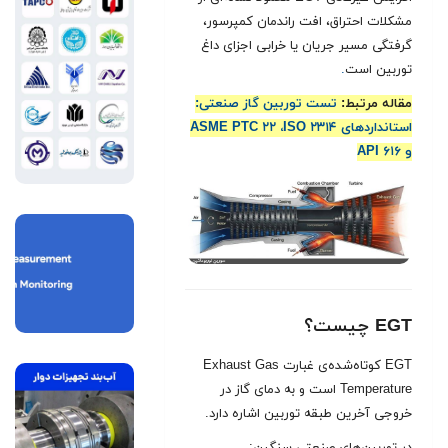
مشکلات احتراق، افت راندمان کمپرسور،
گرفتگی مسیر جریان یا خرابی اجزای داغ
توربین است
.
مقاله مرتبط:
تست توربین گاز صنعتی:
استانداردهای ASME PTC ۲۲ ،ISO ۲۳۱۴
و API ۶۱۶
EGT چیست؟
EGT کوتاه‌شده‌ی غبارت Exhaust Gas
Temperature است و به دمای گاز در
خروجی آخرین طبقه توربین اشاره دارد.