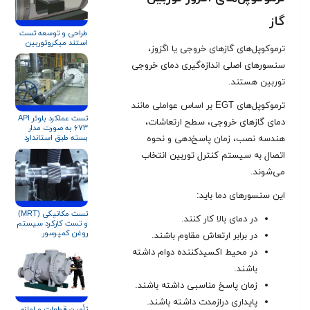
گاز
طراحی و توسعه تست
استند میکروتوربین
ترموکوپل‌های گازهای خروجی یا اگزوز،
سنسورهای اصلی اندازه‌گیری دمای خروجی
توربین هستند
.
ترموکوپل‌های EGT بر اساس عواملی مانند
تست عملکرد بلوئر API
دمای گازهای خروجی، سطح ارتعاشات،
۶۷۳ به صورت مدار
بسته طبق استاندارد
هندسه نصب، زمان پاسخ‌دهی و نحوه
ISO ۵۸۰۱ و AMCA ۲۱۰
اتصال به سیستم کنترل توربین انتخاب
می‌شوند.
این سنسورهای دما باید:
تست مکانیکی (MRT)
در دمای بالا کار کنند.
و تست کارکرد سیستم
روغن کمپرسور
در برابر ارتعاش مقاوم باشند.
سانتریفیوژ مطابق
در محیط اکسیدکننده دوام داشته
استاندارد API
باشند.
زمان پاسخ مناسبی داشته باشند.
پایداری درازمدت داشته باشند.
تأمین قطعات و لوازم