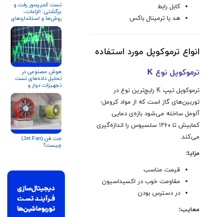
تست کمپرسور رفت‌ و
کابل رابط
برگشتی: الزامات،
هد یا ترمینال باکس
روش‌ها و استانداردهای
بین‌المللی‎
انواع ترموکوپل مورد استفاده
ترموکوپل نوع K
هوش مصنوعی در
تحلیل داده‌های تست
تجهیزات دوار و
ترموکوپل تیپ K رایج‌ترین نوع در
کمپرسورها
توربین‌های گاز است که از مواد کرومل-
آلومل ساخته می‌شود بازه‌ی دمایی
کمابیش تا ۱۲۶۰ سلسیوس را اندازه‌گیری
می‌کند
.
جت فن (Jet Fan)
چیست؟
مزایا:
قیمت مناسب
مقاومت خوب در اکسیداسیون
در دسترس بودن
معایب: