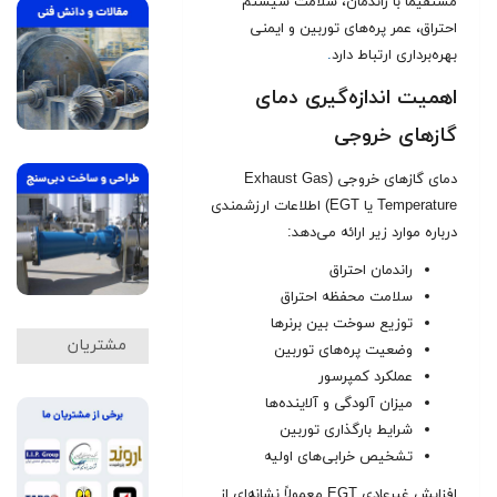
مستقیماً با راندمان، سلامت سیستم
احتراق، عمر پره‌های توربین و ایمنی
بهره‌برداری ارتباط دارد
.
اهمیت اندازه‌گیری دمای
گازهای خروجی
دمای گازهای خروجی (Exhaust Gas
Temperature یا EGT) اطلاعات ارزشمندی
درباره موارد زیر ارائه می‌دهد:
راندمان احتراق
سلامت محفظه احتراق
توزیع سوخت بین برنرها
مشتریان
وضعیت پره‌های توربین
عملکرد کمپرسور
میزان آلودگی و آلاینده‌ها
شرایط بارگذاری توربین
تشخیص خرابی‌های اولیه
افزایش غیرعادی EGT معمولاً نشانه‌ای از