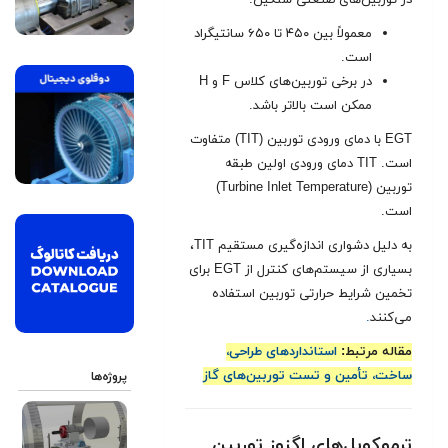
در توربین‌های صنعتی سنگین:
معمولاً بین ۴۵۰ تا ۶۵۰ سانتیگراد
است.
در برخی توربین‌های کلاس F و H
ممکن است بالاتر باشد.
EGT با دمای ورودی توربین (TIT) متفاوت
است. TIT دمای ورودی اولین طبقه
توربین (Turbine Inlet Temperature)
است.
به دلیل دشواری اندازه‌گیری مستقیم TIT،
بسیاری از سیستم‌های کنترل از EGT برای
تخمین شرایط حرارتی توربین استفاده
می‌کنند
.
مقاله مرتبط:
استانداردهای طراحی،
ساخت، تأمین و تست توربین‌های گاز
پروژه‌ها
ترموکوپل‌های اگزوز توربین