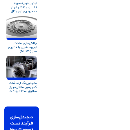
تبدیل فوریه سریع
(FFT) و نقش آن در
داده‌برداری دیجیتال
(+دریافت مقاله
تخصصی)
چالش‌های ساخت
توربوماشین با فناوری
ممز (MEMS)
مانیتورینگ ارتعاشات
کمپرسور سانتریفیوژ
مطابق استاندارد API
۶۷۰