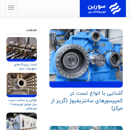
برای
نمایش
منو
کلیک
خدمات
کنید
تست بیرینگ‌های
تجهیزات دوار
آشنایی با انواع تست‌ در
کمپرسورهای سانتریفیوژ (گریز از
طراحی و ساخت تست
سل موتور توربوجت/
مرکز)
توربوفن