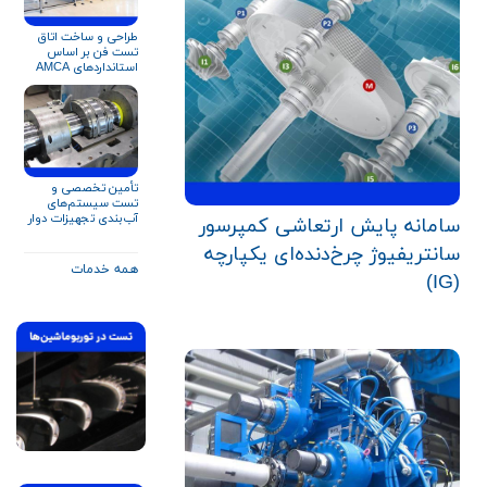
طراحی و ساخت اتاق
تست فن بر اساس
استانداردهای AMCA
۲۱۰ و ISO ۵۸۰۱
تأمین تخصصی و
تست سیستم‌های
آب‌بندی تجهیزات دوار
سامانه پایش ارتعاشی کمپرسور
برای صنایع نفت، گاز و
پتروشیمی
سانتریفیوژ چرخ‌دنده‌ای یکپارچه
همه خدمات
(IG)