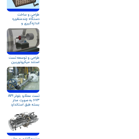
طراحی و ساخت
دستگاه چندمنظوره
اندازه‌گیری و
داده‌برداری آنلاین
عملکرد کمپرسور و
تجهیزات دوار
طراحی و توسعه تست
استند میکروتوربین
تست عملکرد بلوئر API
۶۷۳ به صورت مدار
بسته طبق استاندارد
ISO ۵۸۰۱ و AMCA ۲۱۰
سنسورگذاری و روش