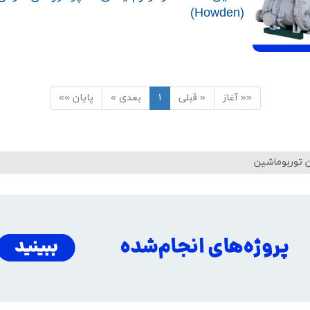
(Howden)
«« آغاز
« قبلی
۱
بعدی »
پایان »»
 توربوماشین