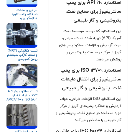
استاندارد API ۶۱۰ برای پمپ
طراحی و ساخت
سانتریفیوژ برای صنایع نفت،
دستگاه چندمنظوره
اندازه‌گیری و
پتروشیمی و گاز طبیعی
داده‌برداری آنلاین
عملکرد کمپرسور و
تجهیزات دوار
این استاندارد که توسط موسسه نفت
آمریکا (API) تهیه شده است، طراحی،
مواد، آزمایش و الزامات عملکرد پمپ‌های
تست مکانیکی (MRT)
گریز از مرکز در صنعت پتروشیمی را
و تست کارکرد سیستم
روغن کمپرسور
پوشش می‌دهد
.
سانتریفیوژ مطابق
استاندارد API
استاندارد ISO ۱۳۷۰۹ برای پمپ
سانتریفیوژ برای انتقال مایعات
نفت، پتروشیمی و گاز طبیعی
تست عملکرد بلوئر API
۶۷۳ طبق استاندارد
این استاندارد ISO الزامات طراحی، مواد،
ISO ۵۸۰۱ و AMCA ۲۱۰
آزمایش و عملکرد پمپ‌های گریز از مرکز
مورد استفاده در صنایع نفت، پتروشیمی و
گاز طبیعی را مشخص می‌کند.
استاندارد IEC ۶۰۰۳۴ برای ماشین
طراحی آزمايشگاه