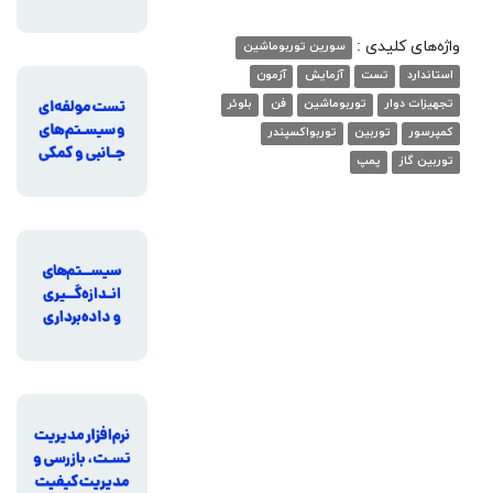
واژه‌های کلیدی :
سورین توربوماشین
استاندارد
تست
آزمایش
آزمون
تجهیزات دوار
توربوماشین
فن
بلوئر
کمپرسور
توربین
توربواکسپندر
توربین گاز
پمپ