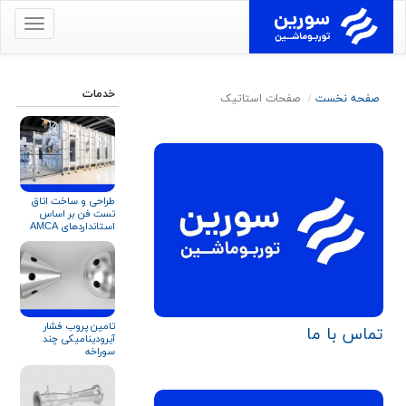
برای
نمایش
منو
کلیک
خدمات
صفحه نخست
صفحات استاتیک
کنید
طراحی و ساخت اتاق
تست فن بر اساس
استانداردهای AMCA
۲۱۰ و ISO ۵۸۰۱
تامین پروب فشار
تماس با ما
آیرودینامیکی چند
سوراخه