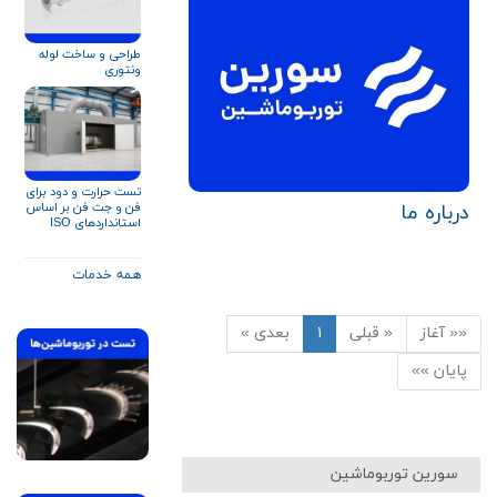
طراحی و ساخت لوله
ونتوری
تست حرارت و دود برای
فن و جت‌‌ فن‌ بر اساس
درباره‌ ما
استانداردهای ISO
۲۱۹۲۷ و EN ۱۲۱۰۱
همه خدمات
«« آغاز
« قبلی
۱
بعدی »
پایان »»
سورین توربوماشین