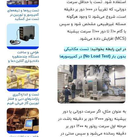
استفاده شود. تست با حداقل سرعت
دورانی، که تقریباً در ۱۰۰۰ دور بر دقیقه
تست پره‌ها و تیغه‌های
کمپرسور و توربین در
است، شروع می‌شود تا وجود هرگونه
تست سل کسکید
مسئله غیرطبیعی مشخص شود و سپس
با گام ۱۰٪ تا دور ۱۰۰٪ سرعت بیشینه
(MCS) افزایش داده می‌شود
.
در این رابطه بخوانید:
تست مکانیکی
طراحی و ساخت
بدون بار (No Load Test) در کمپرسورها
دستگاه چندمنظوره
داده‌برداری آنلاین دما و
فشار
تست و اندازه‌گیری
پارامترهای دبی و فشار
توربین گاز جی‌ئی فریم
۹ و زیمنس V۹۴.۲
به عنوان مثال، اگر سرعت دورانی یا دور
بیشینه روتور ۱۲۰۰۰ دور بر دقیقه باشد، در
مرحله اول سرعت روتور به ۱۲۰۰ دور بر
دقیقه رسانده می‌شود و سپس مدتی در
طراحی و ساخت بستر