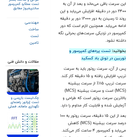
این سرعت باقی می‌ماند و بعد از آن به
تست عملکرد کمپرسور
سانتریفیوژ مطابق
۲۴۰۰ دور در دقیقه افزایش می‌یابد و این
استاندارد ASME PTC
۱۰
روند تا رسیدن به دور ۱۲۰۰۰ دور بر دقیقه
مهندسی
ادامه می‌یابد
.
همچنین لازم است که دور
ساخت
کمپرسور در نزدیکی سرعت‌های بحرانی نگه
تست
داشته نشود.
تامین
بخوانید:
تست پره‌های کمپرسور و
توربین در تونل باد کسکید
مقالات و دانش فنی
پس از آن، سرعت روتور باید به سرعت
تریپ افزایش یافته و ۱۵ دقیقه کار کند.
سرعت تریپ ۱۱۵٪ از سرعت بیشینه
(MCS) است و سرعت بیشینه (MCS)
بالاترین سرعت روتور است که طراحی و
چک‌لیست بازرسی و
تست ژنراتور: راهنمای
آزمایش شده و قابلیت کار مداوم را دارد
.
نگهداری ماهانه، فصلی
و سالانه
بعد از این ۱۵ دقیقه، سرعت روتور به ۱۰۰
درصد سرعت بیشینه (MCS) کاهش
می‌یابد و کمپرسور ۴ ساعت کار می‌کند.