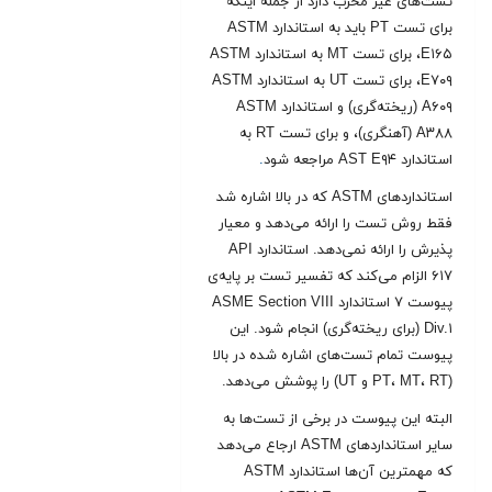
تست‌های غیر مخرب دارد از جمله اینکه
برای تست PT باید به استاندارد ASTM
E۱۶۵، برای تست MT به استاندارد ASTM
E۷۰۹، برای تست UT به استاندارد ASTM
A۶۰۹ (ریخته‌گری) و استاندارد ASTM
A۳۸۸ (آهنگری)، و برای تست RT به
استاندارد AST E۹۴ مراجعه شود
.
استانداردهای ASTM که در بالا اشاره شد
فقط روش تست را ارائه می‌دهد و معیار
پذیرش را ارائه نمی‌دهد. استاندارد API
۶۱۷ الزام می‌کند که تفسیر تست بر پایه‌ی
پیوست ۷ استاندارد ASME Section VIII
Div.۱ (برای ریخته‌گری) انجام شود. این
پیوست تمام تست‌های اشاره شده در بالا
(PT، MT، RT و UT) را پوشش می‌دهد.
البته این پیوست در برخی از تست‌ها به
سایر استانداردهای ASTM ارجاع می‌دهد
که مهمترین آن‌ها استاندارد ASTM