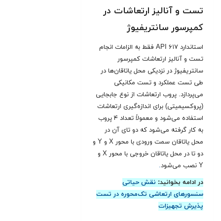
تست و آنالیز ارتعاشات در
کمپرسور سانتریفیوژ
استاندارد API ۶۱۷ فقط به الزامات انجام
تست و آنالیز ارتعاشات کمپرسور
سانتریفیوژ در نزدیکی محل یاتاقان‌ها در
طی تست عملکرد و تست مکانیکی
می‌پردازد. پروب ارتعاشات از نوع جابجایی
(پروکسیمیتی) برای اندازه‌گیری ارتعاشات
استفاده می‌شود و معمولاً تعداد ۴ پروب
به کار گرفته می‌شود که دو تای آن در
محل یاتاقان سمت ورودی با محور X و Y و
دو تا در محل یاتاقان خروجی با محور X و
Y نصب می‌شود
.
در ادامه بخوانید:
نقش حیاتی
سنسورهای ارتعاشی تک‌محوره در تست
پذیرش تجهیزات