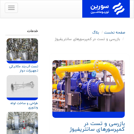
برای
نمایش
منو
کلیک
خدمات
صفحه نخست
بلاگ
کنید
بازرسی و تست در کمپرسورهای سانتریفیوژ
تست آب‌بند مکانیکی
تجهیزات دوار
طراحی و ساخت لوله
ونتوری
بازرسی و تست در
کمپرسورهای سانتریفیوژ