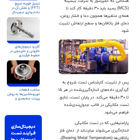
هنگامی که کمپرسور به سرعت بیشینه
تبدیل فوریه سریع
(FFT) و نقش آن در
(MCS) رسید باید ۳۰ دقیقه کار کند تا
داده‌برداری دیجیتال
همه‌ی متغیرها همچون دما و فشار روغن،
(+دریافت مقاله
تخصصی)
دمای فلز یاتاقان‌ها و سطح ارتعاش تثبیت
شود
.
کاربرد ترموول‌های
حلزونی و مارپیچی در
خطوط فرآیندی
کمپرسورها و تجهیزات
دوار
پس از تثبیت، کارشناس تست شروع به
گردآوری داده‌های اندازه‌گیری‌شده در هر ۱۵
ساخت قطعات
توربوماشین‌ها به روش
تا ۳۰ دقیقه می‌کند. در پایان تست، نتایج
پرینت سه‌بعدی و
ساخت افزایشی
تست مکانیکی در قالب جدول‌بندی‌شده
فراهم می‌شود.
پارامترهایی که در تست مکانیکی
اندازه‌گیری می‌شوند عبارت‌اند از: دمای فلز
یاتاقان‌ها (Bearing Metal Temperature)،