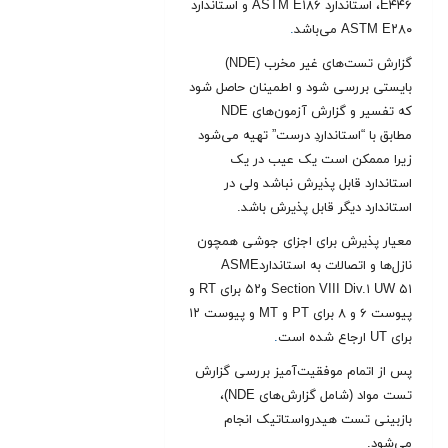
E۴۴۶، استاندارد ASTM E۱۸۶ و استاندارد
ASTM E۲۸۰ می‌باشد
.
گزارش تست‌های غیر مخرب (NDE)
بایستی بررسی شود و اطمینان حاصل شود
که تفسیر و گزارش آزمون‌های NDE
مطابق با “استانداردِ درست” تهیه می‌شود
زیرا مممکن است یک عیب در یک
استاندارد قابل پذیرش نباشد ولی در
استاندارد دیگر قابل پذیرش باشد.
معیار پذیرش برای اجزای جوشی همچون
نازل‌ها و اتصالات به استانداردASME
Section VIII Div.۱ UW ۵۱ و۵۲ برای RT و
پیوست ۶ و ۸ برای PT و MT و پیوست ۱۲
برای UT ارجاع شده است
.
پس از اتمام موفقیت‌آمیز بررسی گزارش
تست مواد (شامل گزارش‌های NDE)،
بازبینی تست هیدرواستاتیک انجام
می‌شود.