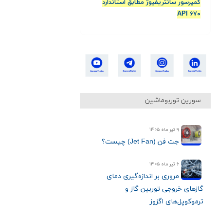
کمپرسور سانتریفیوژ مطابق استاندارد
API ۶۷۰
سورین توربوماشین
۹ تیر ماه ۱۴۰۵
جت فن (Jet Fan) چیست؟
۶ تیر ماه ۱۴۰۵
مروری بر اندازه‌گیری دمای
گازهای خروجی توربین گاز و
ترموکوپل‌های اگزوز