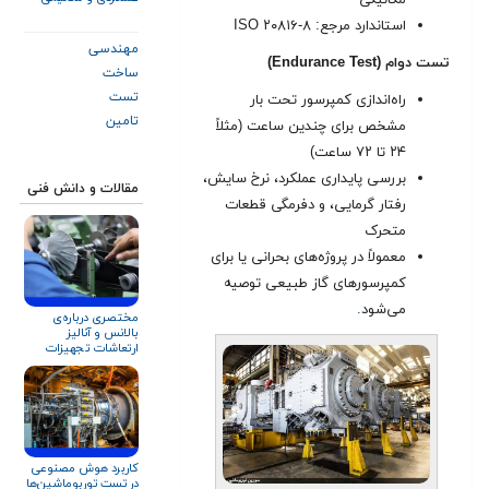
مکانیکی
توربین گاز زیمنس
استاندارد مرجع: ISO ۲۰۸۱۶-۸
SGT-۶۰۰
مهندسی
تست دوام (Endurance Test)
ساخت
تست
راه‌اندازی کمپرسور تحت بار
تامین
مشخص برای چندین ساعت (مثلاً
۲۴ تا ۷۲ ساعت)
بررسی پایداری عملکرد، نرخ سایش،
مقالات و دانش فنی
رفتار گرمایی، و دفرمگی قطعات
متحرک
معمولاً در پروژه‌های بحرانی یا برای
کمپرسورهای گاز طبیعی توصیه
می‌شود
.
مختصری درباره‌ی
بالانس و آنالیز
ارتعاشات تجهیزات
دوار (فن، بلوئر،
کمپرسور، پمپ)
کاربرد هوش مصنوعی
در تست توربوماشین‌ها