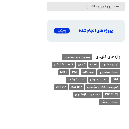
سورین توربوماشین
واژه‌های کلیدی :
سورین توربوماشین
توربوماشین
تست
آزمون
تست مکانیکی
تست عملکردی
استاندارد
FAT
MRT
SAT
تست پذیرش
تست کارخانه
کمپرسور رفت و برگشتی
ISO ۱۲۱۷
API ۶۱۸
ISO ۲۰۸۱۶
تست و اندازه‌گیری
تست ارتعاش