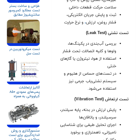
غیرعادی، نشتی روغن یا گاز، و
طراحی و ساخت بستر
سلامت حرکت قطعات داخلی
تست عملکرد کمپرسور
سانتریفیوژ مطابق
ثبت و پایش جریان الکتریکی،
استاندارد ASME PTC
فشار روغن، لرزش
،
و نرخ حرارت
۱۰
تست نشتی (Leak Test)
بررسی آب‌بندی در پکینگ‌ها،
تست میکروتوربین در
ولوها و کلیه اتصالات تحت فشار
تست سل
استفاده از هوا، نیتروژن یا گازهای
خنثی
در تست‌های حساس از هلیوم و
سیستم نشتی‌یاب جرمی نیز
آنالیز ارتعاشات
استفاده می‌شود
.
پمپ‌های عمودی ۸۵۰
کیلوواتی به همراه
تست ارتعاش (Vibration Test)
تحلیل ارتعاشات سازه
تست استند
پایش لرزش در بدنه، پایه سیلندر،
سرسیلندر، و یاتاقان‌ها
اجرای تحلیل طیفی برای شناسایی
سنسورگذاری و روش
نامیزانی، ناهمترازی و برخورد
اندازه‌گیری برای تست‌
عملکردی و مکانیکی