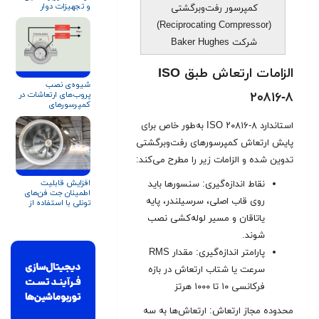
و تجهیزات دوار
کمپرسور رفت‌وبرگشتی
(Reciprocating Compressor)
شرکت Baker Hughes
الزامات ارتعاش طبق ISO
شیوه‌ی نصب
پروب‌های ارتعاشات در
۲۰۸۱۶-۸
کمپرسورهای
سانتریفیوژ
استاندارد ISO ۲۰۸۱۶-۸ به‌طور خاص برای
پایش ارتعاش کمپرسورهای رفت‌وبرگشتی
تدوین شده و الزامات زیر را مطرح می‌کند:
افزایش قابلیت
نقاط اندازه‌گیری: سنسورها باید
اطمینان جت فن‌های
روی قاب اصلی، سرسیلندر، پایه
تونلی با استفاده از
تست پذیرش پیشرفته
یاتاقان و مسیر لوله‌کشی نصب
در کارخانه (AFAT)
شوند
.
پارامتر اندازه‌گیری: مقدار RMS
سرعت یا شتاب ارتعاش در بازه
فرکانسی ۱۰ تا ۱۰۰۰ هرتز
محدوده مجاز ارتعاش: ارتعاش‌ها به سه