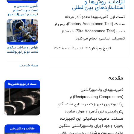
الزامات، روش‌ها و
تأمین تخصصی و
استانداردهای بین‌المللی‎
تست سیستم‌های
آب‌بندی تجهیزات دوار
تست این کمپرسورها معمولاً در مرحله
برای صنایع نفت، گاز و
پتروشیمی
ساخت (Factory Acceptance Test)، پس از
نصب (Site Acceptance Test) یا بعد از
تعمیرات اساسی انجام می‌شود.
طراحی و ساخت سکوی
تاریخ ویرایش:
۲۲ اردیبهشت ماه ۱۴۰۴
تست موتور توربوشفت
همه خدمات
مقدمه
کمپرسورهای رفت‌وبرگشتی
(Reciprocating Compressors) از
پرکاربردترین تجهیزات در صنایع نفت، گاز،
پتروشیمی، نیروگاهی و هوای فشرده
هستند. ماهیت دینامیکی این تجهیزات،
به‌ویژه وجود اجزای رفت‌وبرگشتی سنگین
مانند پیستون و شاتون، حساسیت بالایی