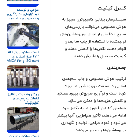
کنترل کیفیت
طراحی و توسعه
نرم‌افزارهای اندازه‌گیری
و داده‌برداری با لب‌ویو
سیستم‌های بینایی کامپیوتری مجهز به
(LabVIEW)
هوش مصنوعی می‌توانند بازرسی‌های
سریع و دقیقی از اجزای توربوماشین‌های
تولیدشده با استفاده از چاپ سه‌بعدی
انجام دهند، نقص‌ها را کاهش دهند و
تست عملکرد بلوئر API
کیفیت محصول را افزایش دهند
.
۶۷۳ طبق استاندارد
ISO ۵۸۰۱ و AMCA ۲۱۰
جمع‌بندی
ترکیب هوش مصنوعی و چاپ سه‌بعدی
انقلابی در صنعت توربوماشین‌ها ایجاد
کرده است و نوآوری سریع‌تر، بهبود عملکرد
پایش وضعیت و آنالیز
ارتعاشات پمپ‌های
و کاهش هزینه‌ها را ممکن می‌سازد
.
کرایوژنیک
همانطور که این فناوری‌ها به تکامل خود
ادامه می‌دهند، تأثیر هم‌افزایی آنها بیشتر
می‌شود و نحوه طراحی، تولید و نگهداری
توربوماشین‌ها را تغییر می‌دهد.
تست عملکرد چند جت