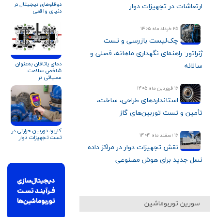
دوقلوهای دیجیتال در
ارتعاشات در تجهیزات دوار
دنیای واقعی
۲۵ خرداد ماه ۱۴۰۵
چک‌لیست بازرسی و تست
ژنراتور: راهنمای نگهداری ماهانه، فصلی و
دمای یاتاقان به‌عنوان
سالانه
شاخص سلامت
عملیاتی در
کمپرسورهای
۱۶ فروردین ماه ۱۴۰۵
سانتریفیوژ (بر اساس
نسخه پنجم API ۶۷۰)
استانداردهای طراحی، ساخت،
تأمین و تست توربین‌های گاز
کاربرد دوربین حرارتی در
۱۶ اسفند ماه ۱۴۰۴
تست تجهیزات دوار
نقش تجهیزات دوار در مراکز داده
نسل جدید برای هوش مصنوعی
سورین توربوماشین