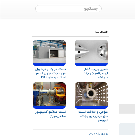
خدمات
تامین پروب فشار
تست حرارت و دود برای
آیرودینامیکی چند
فن و جت‌‌ فن‌ بر اساس
سوراخه
استانداردهای ISO
۲۱۹۲۷ و EN ۱۲۱۰۱
طراحی و ساخت تست
تست عملکرد کمپرسور
سل موتور توربوجت/
سانتریفیوژ
توربوفن
همه خدمات