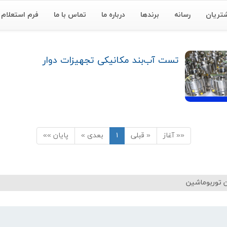
تریان
رسانه
برندها
درباره ما
تماس با ما
فرم استعلام
تست آب‌بند مکانیکی تجهیزات دوار
«« آغاز
« قبلی
۱
بعدی »
پایان »»
 توربوماشین