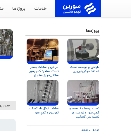
خدمات
پروژه‌ها
مش
پروژه‌ها
طراحی و توسعه تست
طراحی و ساخت بستر
استند میکروتوربین
تست عملکرد کمپرسور
سانتریفیوژ مطابق
استاندارد ASME PTC
۱۰
سورین
تست پره‌ها و تیغه‌های
ساخت تونل باد کسکید
کمپرسور و توربین در
توربین و کمپرسور
تست سل کسکید
همه پروژه‌ها