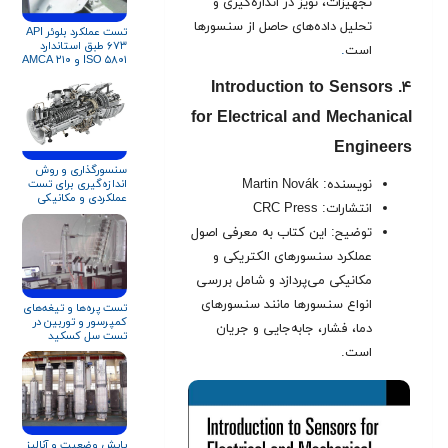
تجهیزات، نویز در اندازه‌گیری و
تحلیل داده‌های حاصل از سنسورها
تست عملکرد بلوئر API
۶۷۳ طبق استاندارد
است
.
ISO ۵۸۰۱ و AMCA ۲۱۰
۴. Introduction to Sensors
for Electrical and Mechanical
Engineers
سنسورگذاری و روش
اندازه‌گیری برای تست‌
نویسنده: Martin Novák
عملکردی و مکانیکی
انتشارات: CRC Press
توربین گاز زیمنس
SGT-۶۰۰
توضیح: این کتاب به معرفی اصول
عملکرد سنسورهای الکتریکی و
مکانیکی می‌پردازد و شامل بررسی
انواع سنسورها مانند سنسورهای
تست پره‌ها و تیغه‌های
کمپرسور و توربین در
دما، فشار، جابه‌جایی و جریان
تست سل کسکید
است.
پایش وضعیت و آنالیز