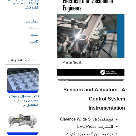
ارتعاشات پمپ‌های
کرایوژنیک
مهندسی
ساخت
تست
تامین
مقالات و دانش فنی
۵. Sensors and Actuators:
تاثیر هم‌افزایی هوش
Control System
مصنوعی و پرینت
سه‌بعدی بر
Instrumentation
توربوماشین‌ها
نویسنده: Clarence W. de Silva
انتشارات: CRC Press
توضیح: این کتاب روی کاربرد