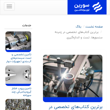
برای
نمایش
منو
کلیک
خدمات
صفحه نخست
بلاگ
کنید
برترین کتاب‌های تخصصی در زمینه
سنسورها، تست و اندازه‌گیری
تأمین تخصصی و
تست سیستم‌های
آب‌بندی تجهیزات دوار
برای صنایع نفت، گاز و
پتروشیمی
تامین پروب فشار
آیرودینامیکی چند
سوراخه
برترین کتاب‌های تخصصی در