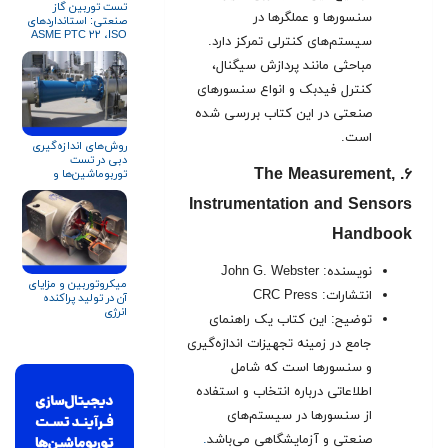
تست توربین گاز
سنسورها و عملگرها در
صنعتی: استانداردهای
ASME PTC ۲۲ ،ISO
سیستم‌های کنترلی تمرکز دارد.
۲۳۱۴ و API ۶۱۶
مباحثی مانند پردازش سیگنال،
کنترل فیدبک و انواع سنسورهای
صنعتی در این کتاب بررسی شده
است.
روش‌های اندازه‌گیری
دبی در تست
۶. The Measurement,
توربوماشین‌ها و
تجهیزات دوار
Instrumentation and Sensors
Handbook
نویسنده: John G. Webster
میکروتوربین و مزایای
انتشارات: CRC Press
آن در تولید پراکنده
انرژی
توضیح: این کتاب یک راهنمای
جامع در زمینه تجهیزات اندازه‌گیری
و سنسورها است که شامل
اطلاعاتی درباره انتخاب و استفاده
از سنسورها در سیستم‌های
صنعتی و آزمایشگاهی می‌باشد
.