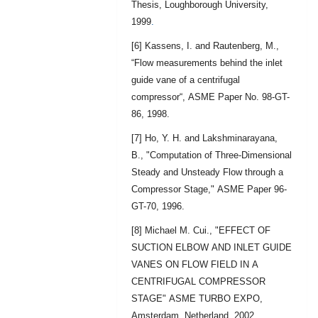
Thesis, Loughborough University,
1999
.
[6] Kassens, I. and Rautenberg, M.,
“Flow measurements behind the inlet
guide vane of a centrifugal
compressor“, ASME Paper No. 98-GT-
86, 1998.
[7] Ho, Y. H. and Lakshminarayana,
B., "Computation of Three-Dimensional
Steady and Unsteady Flow through a
Compressor Stage," ASME Paper 96-
GT-70, 1996.
[8] Michael M. Cui., "EFFECT OF
SUCTION ELBOW AND INLET GUIDE
VANES ON FLOW FIELD IN A
CENTRIFUGAL COMPRESSOR
STAGE" ASME TURBO EXPO,
Amsterdam, Netherland, 2002.