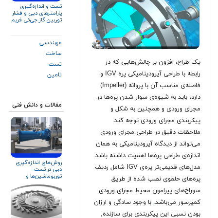
تست و اندازه‌گیری
پارامترهای دبی و فشار
توربین گاز جی‌ئی فریم
۹ و زیمنس V۹۴.۲
مهندسی
ساخت
یک طراح، افزون بر چالش‌هایی که در
تست
رابطه با طراحی آیرودینامیکی پره IGV و
تامین
فاصله‌ی مناسب آن با پروانه (Impeller)
دارد، باید به شیوه‌ی سوار شدن پره‌ها در
مقالات و دانش فنی
مجرای ورودی و همچنین به شکل و
پیکربندی مجرای ورودی توجه کند.
ملاحظات دقیق در طراحی مجرای ورودی
می‌تواند از دیدگاه آیرودینامیکی به همان
اندازه‌ی طراحی پره‌ها اهمیت داشته باشد.
روش‌های اندازه‌گیری
مدل‌های قدیمی‌تر پره‌ی IGV شامل ردیف
دبی در تست
توربوماشین‌ها و
پره‌های حلقوی نصب شده از طریق
تجهیزات دوار
سوراخ‌های پیرامون محیط مجرای ورودی
کمپرسور می‌باشد
.
با وجود سادگی و ارزان
بودن نسبی این پیکربندی برای سازنده,