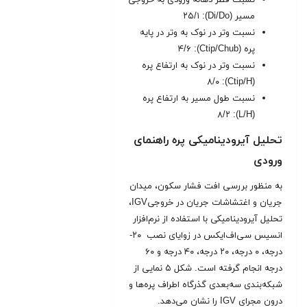
مسیر (Di/Do): ۲۵/۱
نسبت وتر در نوک به وتر در پایه
پره (Ctip/Chub): ۴/۶
نسبت وتر در نوک به ارتفاع پره
(Ctip/H): ۸/۰
نسبت طول مسیر به ارتفاع پره
(L/H): ۸/۲
تحلیل آیرودینامیکی پره راهنمای
ورودی
به منظور بررسی افت فشار سکون، میدان
جریان و اغتشاشات جریان در خروجیIGV،
تحلیل آیرودینامیکی با استفاده از نرم‌افزار
انسیس سی‌اف‌ایکس در زوایای نصب ۲۰-
درجه، ۰ درجه، ۲۰ درجه، ۴۰ درجه و ۶۰
درجه انجام گرفته است. شکل ۵ نمایی از
شبکه‌بندی سه‌بعدی گذرگاه اطراف پره‌ها و
درون مجرای IGV را نشان می‌دهد.