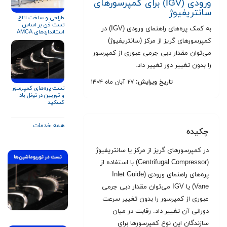
ورودی (IGV) برای کمپرسورهای
سانتریفیوژ
طراحی و ساخت اتاق
تست فن بر اساس
به کمک پره‌های راهنمای ورودی (IGV) در
استانداردهای AMCA
۲۱۰ و ISO ۵۸۰۱
کمپرسورهای گریز از مرکز (سانتریفیوژ)
می‌توان مقدار دبی جرمی عبوری از کمپرسور
را بدون تغییر دور تغییر داد.
تاریخ ویرایش:
۲۷ آبان ماه ۱۴۰۴
تست پره‌های کمپرسور
و توربین در تونل باد
کسکید
همه خدمات
چکیده
در کمپرسورهای گریز از مرکز یا سانتریفیوژ
(Centrifugal Compressor) با استفاده از
پره‌های راهنمای ورودی (Inlet Guide
Vane) یا IGV می‌توان مقدار دبی جرمی
عبوری از کمپرسور را بدون تغییر سرعت
دورانی آن تغییر داد. رقابت در میان
سازندگان این نوع کمپرسورها برای