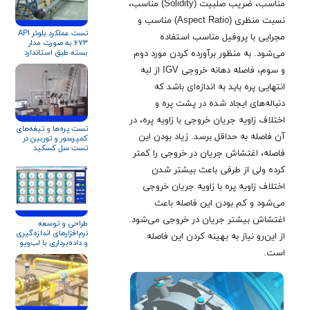
مناسب، ضریب صلبیت (Solidity) مناسب،
نسبت منظری (Aspect Ratio) مناسب و
تست عملکرد بلوئر API
مجرایی با پروفیل مناسب استفاده
۶۷۳ به صورت مدار
بسته طبق استاندارد
می‌شود. به منظور برآورده کردن مورد دوم
ISO ۵۸۰۱ و AMCA ۲۱۰
و سوم، فاصله دهانه خروجی IGV از لبه
انتهایی پره باید به اندازه‌ای باشد که
دنباله‌های ایجاد شده در پشت پره و
اختلاف زاویه جریان خروجی با زاویه پره، در
تست پره‌ها و تیغه‌های
آن فاصله به حداقل برسد. زیاد بودن این
کمپرسور و توربین در
تست سل کسکید
فاصله، اغتشاش جریان در خروجی را کمتر
کرده ولی از طرفی باعث بیشتر شدن
اختلاف زاویه پره با زاویه جریان خروجی
می‌شود و کم بودن این فاصله باعث
اغتشاش بیشتر جریان در خروجی می‌شود.
طراحی و توسعه
نرم‌افزارهای اندازه‌گیری
از این‌رو نیاز به بهینه کردن این فاصله
و داده‌برداری با لب‌ویو
است
.
(LabVIEW)