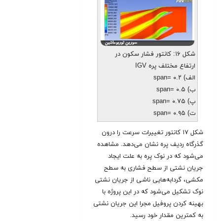
شکل ۱۶: کانتور فشار سکون در
ارتفاع مختلف پره IGV
الف) span= ۰.۲
ب) span= ۰.۵
پ) span= ۰.۷۵
ت) span= ۰.۹۵
شکل ۱۷ کانتور تغییرات سرعت را درون
گذرگاه ردیف پره نشان می‌دهد. مشاهده
می‌شود که در نوک پره به علت ایجاد
جریان نشتی از سطح فشاری به سطح
مکشی، گردابه‌هایی ناشی از جریان نشتی
نوک تشکیل می‌شود که در این پروژه با
بهینه کردن پروفیل مجرا این جریان نشتی
به کمترین مقدار خود رسید
.