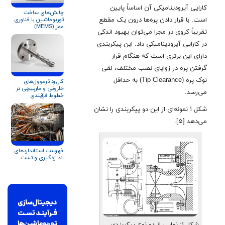
کارایی آیرودینامیکی آن اساساً پایین
چالش‌های ساخت
توربوماشین با فناوری
است. با قرار دادن پره‌ها درون یک مقطع
ممز (MEMS)
تقریباً کروی در مجرا می‌توان بهبود اندکی
در کارایی آیرودینامیکی داد. این پیکربندی
دارای این برتری است که هنگام قرار
گرفتن پره در زوایای نصب مختلف، لقی
نوک پره (Tip Clearance) به حداقل
کاربرد ترموول‌های
حلزونی و مارپیچی در
می‌رسد.
خطوط فرآیندی
کمپرسورها و تجهیزات
شکل ۱ نمونه‌ای از این دو پیکربندی را نشان
دوار
می‌دهد [۵]
.
فهرست استانداردهای
اندازه‌گیری و تست
شکل ۱: نمایی از دو نوع پیکربندی