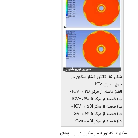
شکل ۱۵: کانتور فشار سکون در
طول مجرای IGV
الف) فاصله از مرکز IGV=۰.۲Di -
ب) فاصله از مرکز IGV=۰.۳۸Di
پ) فاصله از مرکز IGV=۰.۵Di -
ت) فاصله از مرکز IGV=۰.۶۲Di
ث) فاصله از مرکز IGV=۰.۸Di
شکل ۱۶ کانتور فشار سکون در ارتفاع‌های