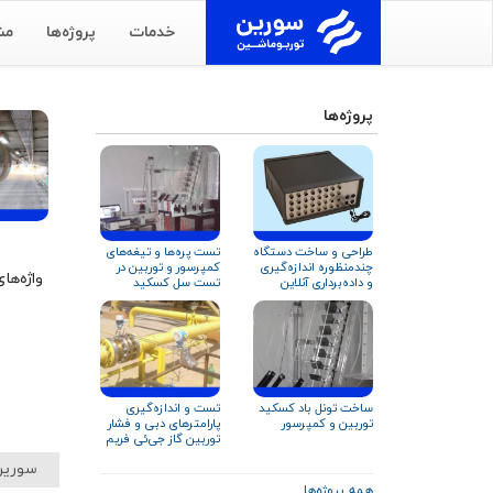
خدمات
پروژه‌ها
مش
پروژه‌ها
طراحی و ساخت دستگاه
تست پره‌ها و تیغه‌های
چندمنظوره اندازه‌گیری
کمپرسور و توربین در
واژه‌ها
و داده‌برداری آنلاین
تست سل کسکید
عملکرد کمپرسور و
تجهیزات دوار
تست و اندازه‌گیری
ساخت تونل باد کسکید
پارامترهای دبی و فشار
توربین و کمپرسور
توربین گاز جی‌ئی فریم
۹ و زیمنس V۹۴.۲
سورین
همه پروژه‌ها