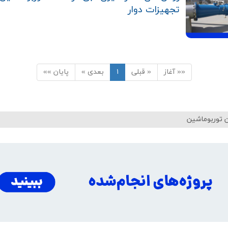
تجهیزات دوار
«« آغاز
« قبلی
۱
بعدی »
پایان »»
 توربوماشین