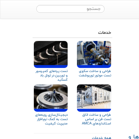
خدمات
طراحی و ساخت سکوی
تست پره‌های کمپرسور
تست موتور توربوشفت
و توربین در تونل باد
کسکید
طراحی و ساخت اتاق
دیجیتال‌سازی رویه‌های
تست فن بر اساس
تست به کمک نرم‌افزار
استانداردهای AMCA
مدیریت کیفیت
۲۱۰ و ISO ۵۸۰۱
ها و
همه خدمات