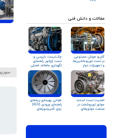
مقالات و دانش فنی
کاربرد هوش مصنوعی
چک‌لیست بازرسی و
در تست توربوماشین‌ها
تست ژنراتور: راهنمای
و تجهیزات دوار
نگهداری ماهانه، فصلی
و سالانه
سورین
اهمیت تست استند
طراحی بهینه‌‌ی پره‌های
موتور توربوشفت در
راهنمای ورودی (IGV)
صنعت موتورهای
برای کمپرسورهای
هوایی
سانتریفیوژ