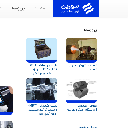
خدمات
پروژه‌ها
مش
پروژه‌ها
تست میکروتوربین در
طراحی و ساخت اسکنر
تست سل
فشار ۸۰ کاناله ویژه
اندازه‌گیری در تونل باد
تست مکانیکی (MRT)
طراحی مفهومی
و تست کارکرد سیستم
آزمایشگاه میکروتوربین
روغن کمپرسور
سانتریفیوژ مطابق
استاندارد API
همه پروژه‌ها