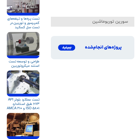
تست پره‌ها و تیغه‌های
سورین توربوماشین
کمپرسور و توربین در
تست سل کسکید
طراحی و توسعه تست
استند میکروتوربین
تست عملکرد بلوئر API
۶۷۳ طبق استاندارد
ISO ۵۸۰۱ و AMCA ۲۱۰